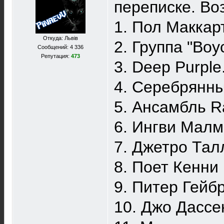
переписке. Во
1. Пол Маккар
Откуда: Львів
2. Группа "Boy
Сообщений: 4 336
Репутация:
473
3. Deep Purple
4. Серебрянны
5. Ансамбль R
6. Ингви Малм
7. Джетро Тал
8. Поет Кенни
9. Питер Гейб
10. Джо Дассе