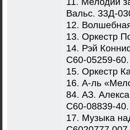
11. Мелодии за
Вальс. 33Д-03
12. Волшебная
13. Оркестр П
14. Рэй Конниф
С60-05259-60.
15. Оркестр К
16. А-ль «Мел
84. АЗ. Алекс
С60-08839-40.
17. Музыка на
С6020777 007