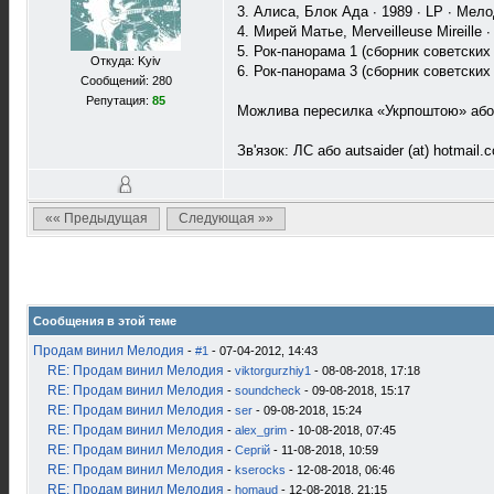
3. Алиса, Блок Ада ∙ 1989 ∙ LP ∙ Мело
4. Мирей Матье, Merveilleuse Mireille
5. Рок-панорама 1 (сборник советских 
Откуда: Kyiv
6. Рок-панорама 3 (сборник советских 
Сообщений: 280
Репутация:
85
Можлива пересилка «Укрпоштою» аб
Зв'язок: ЛС або autsaider (at) hotmail.
«« Предыдущая
Следующая »»
Сообщения в этой теме
Продам винил Мелодия
-
#1
- 07-04-2012, 14:43
RE: Продам винил Мелодия
-
viktorgurzhiy1
- 08-08-2018, 17:18
RE: Продам винил Мелодия
-
soundcheck
- 09-08-2018, 15:17
RE: Продам винил Мелодия
-
ser
- 09-08-2018, 15:24
RE: Продам винил Мелодия
-
alex_grim
- 10-08-2018, 07:45
RE: Продам винил Мелодия
-
Сергій
- 11-08-2018, 10:59
RE: Продам винил Мелодия
-
kserocks
- 12-08-2018, 06:46
RE: Продам винил Мелодия
-
homaud
- 12-08-2018, 21:15