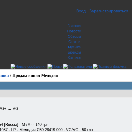
Вход
Зарегистрироваться
Главная
Новости
Обзоры
Статьи
Музыка
Бренды
Каталог
инки
/
Продам винил Мелодия
 VG+ → VG
54 [Russia] ∙ M-/M- ∙ 140 грн
 ∙ 1987 ∙ LP ∙ Мелодия С60 26419 000 ∙ VG/VG ∙ 50 грн