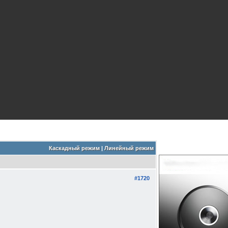
Каскадный режим
|
Линейный режим
#1720