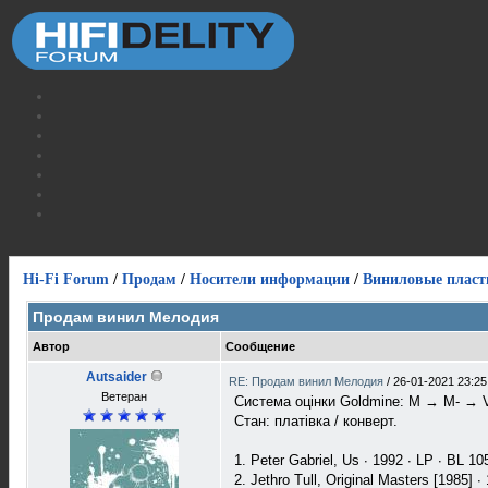
Hi-Fi Forum
/
Продам
/
Носители информации
/
Виниловые пласт
Продам винил Мелодия
Автор
Сообщение
Autsaider
RE: Продам винил Мелодия
/
26-01-2021 23:25
Ветеран
Система оцінки Goldmine: M → M- →
Стан: платівка / конверт.
1. Peter Gabriel, Us ∙ 1992 ∙ LP ∙ BL 10
2. Jethro Tull, Original Masters [1985]