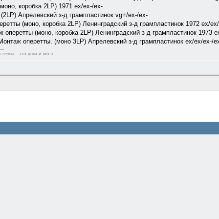
оно, коробка 2LP) 1971 ex/ex-/ex-
2LP) Апрелевский з-д грампластинок vg+/ex-/ex-
етты (моно, коробка 2LP) Ленинградский з-д грампластинок 1972 ex/ex
 оперетты (моно, коробка 2LP) Ленинградский з-д грампластинок 1973 e
нтаж оперетты. (моно 3LP) Апрелевский з-д грампластинок ex/ex/ex-/e
темы - это уши и мозг.