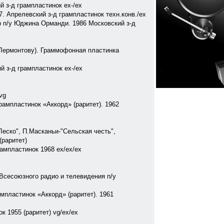
 з-д грампластинок ex-/ex
 Апрелевский з-д грампластинок техн.конв./ex
 п/у Юджина Орманди. 1986 Московский з-д
Лермонтову). Граммофонная пластинка
й з-д грампластинок ex-/ex
vg
рампластинок «Аккорд» (раритет). 1962
Леско", П.Масканьи-"Сельская честь",
(раритет)
рампластинок 1968 ex/ex/ex
сесоюзного радио и телевидения п/у
пластинок «Аккорд» (раритет). 1961
 1955 (раритет) vg/ex/ex