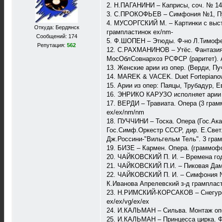
2. Н.ПАГАНИНИ – Каприсы, соч. № 14-
3. С.ПРОКОФЬЕВ – Симфония №1, Пушк
4. МУСОРГСКИЙ М. – Картинки с выст
Откуда: Бердянск
грампластинок eх/nm-
Сообщений: 174
5. Ф.ШОПЕН – Этюды. Ф-но Л.Тимофее
Репутация:
562
12. С.РАХМАНИНОВ – Утёс. Фантазия
МосОблСовнархоз РСФСР (раритет). А
13. Женские арии из опер. (Верди, Пу
14. MAREK & VACEK. Duet Fortepianowy
15. Арии из опер: Паяцы, Трубадур, Ев
16. ЭНРИКО КАРУЗО исполняет арии из
17. ВЕРДИ – Травиата. Опера (3 грам
ex/ex/nm/nm
18. ПУЧЧИНИ – Тоска. Опера (Гос.Ак
Гос.Симф.Оркестр СССР, дир. Е.Светл
Дж.Россини-"Вильгельм Тель". 3 грамп
19. БИЗЕ – Кармен. Опера. (граммофон
20. ЧАЙКОВСКИЙ П. И. – Времена год
21. ЧАЙКОВСКИЙ П.И. – Пиковая Дама
22. ЧАЙКОВСКИЙ П. И. – Симфония №
К.Иванова Апрелевский з-д грампласт
23. Н.РИМСКИЙ-КОРСАКОВ – Снегурочк
ex/ex/vg/ex/ex
24. И.КАЛЬМАН – Сильва. Mонтаж опер
25. И.КАЛЬМАН – Принцесса цирка. Ф