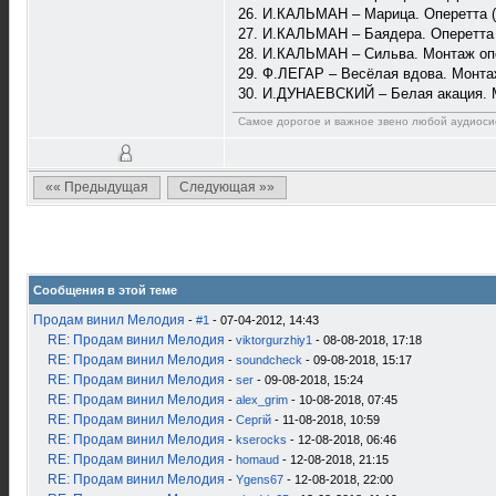
26. И.КАЛЬМАН – Марица. Оперетта (м
27. И.КАЛЬМАН – Баядера. Oперетта (
28. И.КАЛЬМАН – Сильва. Mонтаж опер
29. Ф.ЛЕГАР – Весёлая вдова. Монтаж
30. И.ДУНАЕВСКИЙ – Белая акация. Мо
Самое дорогое и важное звено любой аудиосис
«« Предыдущая
Следующая »»
Сообщения в этой теме
Продам винил Мелодия
-
#1
- 07-04-2012, 14:43
RE: Продам винил Мелодия
-
viktorgurzhiy1
- 08-08-2018, 17:18
RE: Продам винил Мелодия
-
soundcheck
- 09-08-2018, 15:17
RE: Продам винил Мелодия
-
ser
- 09-08-2018, 15:24
RE: Продам винил Мелодия
-
alex_grim
- 10-08-2018, 07:45
RE: Продам винил Мелодия
-
Сергій
- 11-08-2018, 10:59
RE: Продам винил Мелодия
-
kserocks
- 12-08-2018, 06:46
RE: Продам винил Мелодия
-
homaud
- 12-08-2018, 21:15
RE: Продам винил Мелодия
-
Ygens67
- 12-08-2018, 22:00