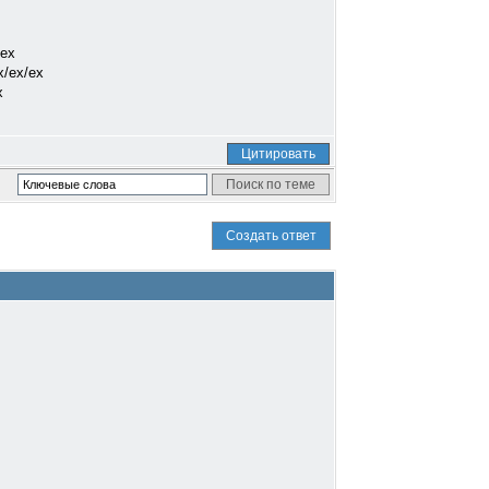
/ex
x/ex/ex
x
Цитировать
Создать ответ