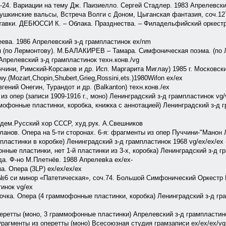
24. Вариации на тему Дж. Паизиелло. Сергей Стадлер. 1983 Апрелевский
инские вальсы, Встреча Волги с Доном, Цыганская фантазия, соч.127.
авки. ДЕБЮССИ К. – Облака. Празднества. – Филадельфийский оркестр
ва. 1986 Апрелевский з-д грампластинок ex/nm
 (по Лермонтову). М.БAЛАКИРЕВ – Тамара. Симфоническая поэма. (по 
прелевский з-д грампластинок техн.конв./vg
ччини, Римский-Корсаков и др. Исп. Маргарита Миглау) 1985 г. Московски
.(Mozart,Chopin,Shubert,Grieg,Rossini,ets.)1980Wifon ex/ex
гений Онегин, Турандот и др. (Balkanton) техн.конв./ех
 опер (записи 1909-1916 г., моно) Ленинградский з-д грампластинок vg/
мофонные пластинки, коробка, книжка с аннотацией) Ленинградский з-д г
адем.Русский хор СССР, худ.рук. А.Свешников
анов. Опера на 5-ти сторонах. 6-я: фрагменты из опер Пуччини-"Манон 
ластинки в коробке) Ленинградский з-д грампластинок 1968 vg/ex/ex/ex 
ные пластинки, нет 1-й пластинки из 3-х, коробка) Ленинградский з-д г
а. Ф-но М.Плетнёв. 1988 Апрелевka ex/ex-
. Опера (3LP) ex/ex/ex/ex
6 си минор «Патетическая», соч.74. Большой Симфонический Оркестр В
инок vg/ex
а. Опера (4 граммофонные пластинки, коробка) Ленинградский з-д грам
етты (моно, 3 граммофонные пластинки) Апрелевский з-д грампластинок
рагменты из оперетты (моно) Всесоюзная студия грамзаписи ex/ex/ex/vg