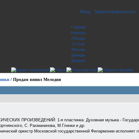
Вход
Зарегистрироваться
Главная
Новости
Обзоры
Статьи
Музыка
Бренды
Каталог
инки
/
Продам винил Мелодия
СКИХ ПРОИЗВЕДЕНИЙ: 1-я пластинка: Духовная музыка - Государст
ртнянского, С. Рахманинова, М.Глинки и др.
нический оркестр Московской государственной Филармонии исполняет п