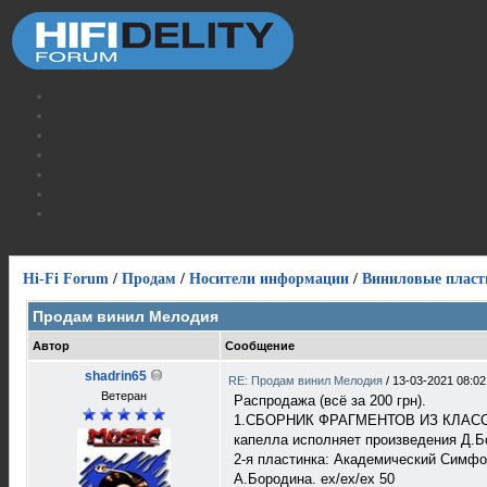
Hi-Fi Forum
/
Продам
/
Носители информации
/
Виниловые пласт
Продам винил Мелодия
Автор
Сообщение
shadrin65
RE: Продам винил Мелодия
/
13-03-2021 08:02
Ветеран
Распродажа (всё за 200 грн).
1.CБОРНИК ФРАГМЕНТОВ ИЗ КЛАССИЧЕ
капелла исполняет произведения Д.Бо
2-я пластинка: Академический Симфо
А.Бородина. ex/ex/ex 50