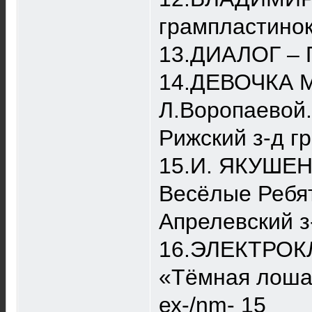
грампластинок
13.ДИАЛОГ – П
14.ДЕВОЧКА М
Л.Воропаевой. 
Рижский з-д г
15.И. ЯКУШЕН
Весёлые Ребят
Апрелевский з
16.ЭЛЕКТРОКЛ
«Тёмная лошад
ех-/nm- 15