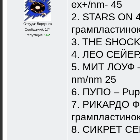
ex+/nm- 45
2. STARS ON 4
Откуда: Бердянск
грампластинок
Сообщений: 174
Репутация:
562
3. THE SHOCKI
4. ЛЕО СЕЙЕР.
5. МИТ ЛОУФ – 
nm/nm 25
6. ПУПО – Pup
7. РИКАРДО Ф
грампластинок
8. СИКРЕТ СЕР