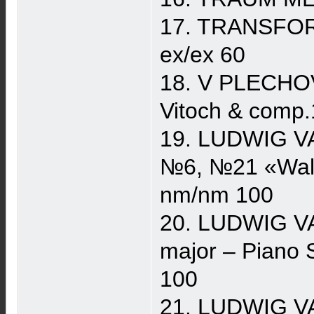
17. TRANSFOR
ex/ex 60
18. V PLECHOV
Vitoch & comp
19. LUDWIG V
№6, №21 «Wald
nm/nm 100
20. LUDWIG V
major – Piano 
100
21. LUDWIG VA