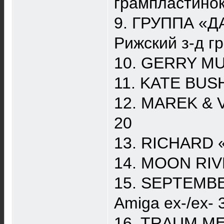
грампластино
9. ГРУППА «Д
Рижский з-д г
10. GERRY MUL
11. KATE BUSH
12. MAREK & V
20
13. RICHARD «
14. MOON RIV
15. SEPTEMBE
Amiga ex-/ex- 
16. TRAUM ME