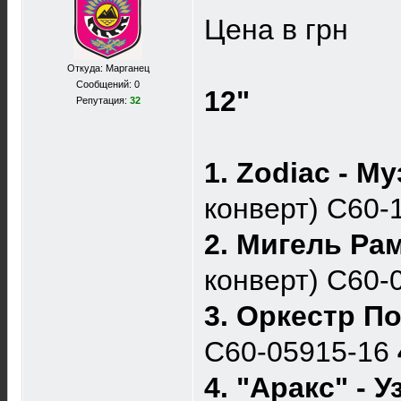
Цена в грн
Откуда: Марганец
Сообщений: 0
12"
Репутация:
32
1. Zodiac - М
конверт) C60
2. Мигель Ра
конверт) С60-
3. Оркестр П
С60-05915-16
4. "Аракс" - 