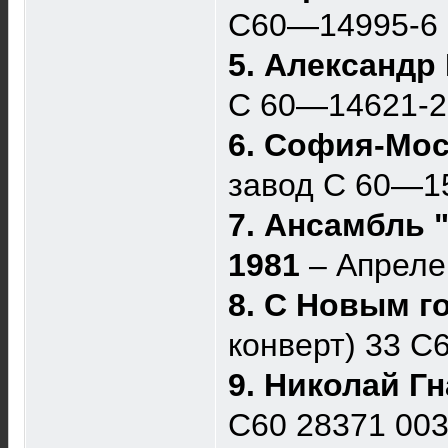
С60—14995-6
5. Александр
С 60—14621-
6. София-Мос
завод С 60—1
7. Ансамбль 
1981
– Апреле
8. С Новым г
конверт) 33 
9. Николай Г
С60 28371 00