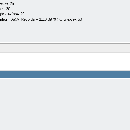
х+/ех+ 25
nm- 30
ght - ex/nm- 25
phon ‎, A&M Records ‎– 1113 3979 ) OIS ex/ex 50