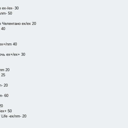
 ex-/ex- 30
\nm- 50
 Челентано ex/ex 20
 40
 ex+/nm 40
очь ex+/ех+ 30
/nm 20
 25
m- 20
m- 60
20
/ех+ 50
 Life -ex/nm- 20