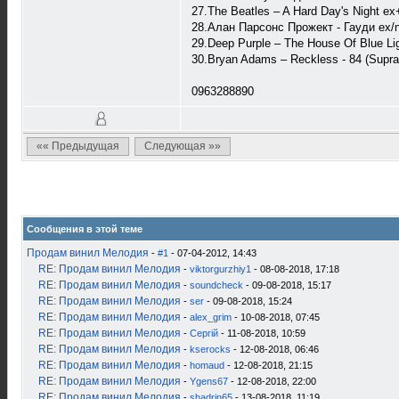
27.The Beatles ‎– A Hard Day's Night е
28.Алан Парсонс Прожект - Гауди ex/
29.Deep Purple ‎– The House Of Blue Li
30.Bryan Adams ‎– Reckless - 84 (Supra
0963288890
«« Предыдущая
Следующая »»
Сообщения в этой теме
Продам винил Мелодия
-
#1
- 07-04-2012, 14:43
RE: Продам винил Мелодия
-
viktorgurzhiy1
- 08-08-2018, 17:18
RE: Продам винил Мелодия
-
soundcheck
- 09-08-2018, 15:17
RE: Продам винил Мелодия
-
ser
- 09-08-2018, 15:24
RE: Продам винил Мелодия
-
alex_grim
- 10-08-2018, 07:45
RE: Продам винил Мелодия
-
Сергій
- 11-08-2018, 10:59
RE: Продам винил Мелодия
-
kserocks
- 12-08-2018, 06:46
RE: Продам винил Мелодия
-
homaud
- 12-08-2018, 21:15
RE: Продам винил Мелодия
-
Ygens67
- 12-08-2018, 22:00
RE: Продам винил Мелодия
-
shadrin65
- 13-08-2018, 11:19