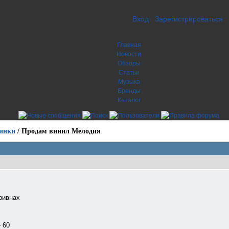
Вход
Зарегистрироваться
Главная
Новости
Обзоры
Статьи
Музыка
Бренды
Каталог
инки
/
Продам винил Мелодия
гривнах
- 60