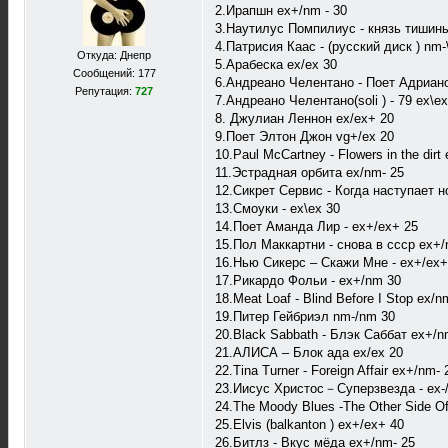
2.Ирапшн ex+/nm - 30
3.Наутилус Помпилиус - князь тишины
4.Патрисия Каас - (русский диск ) nm-
Откуда: Днепр
5.Арабеска ex/ex 30
Сообщений: 177
6.Андреано Челентано - Поет Адриано
Репутация:
727
7.Андреано Челентано(soli ) - 79 ех\ех
8. Джулиан Леннон ex/ex+ 20
9.Поет Элтон Джон vg+/ех 20
10.Paul McCartney - Flowers in the dirt
11.Эстрадная орбита ex/nm- 25
12.Сикрет Сервис - Когда наступает н
13.Смоуки - ех\ех 30
14.Поет Аманда Лир - ex+/ех+ 25
15.Пол Маккартни - снова в ссср ex+
16.Нью Сикерс – Скажи Мне - ex+/ех+
17.Рикардо Фольи - ex+/nm 30
18.Meat Loaf - Blind Before I Stop ex/n
19.Питер Гейбриэл nm-/nm 30
20.Black Sabbath - Блэк Саббат ex+/n
21.АЛИСА – Блок ада ex/ex 20
22.Tina Turner - Foreign Affair ex+/nm- 
23.Иисус Христос－Суперзвезда - ex-
24.The Moody Blues -The Other Side Of
25.Elvis (balkanton ) ex+/ex+ 40
26.Битлз - Вкус мёда ex+/nm- 25