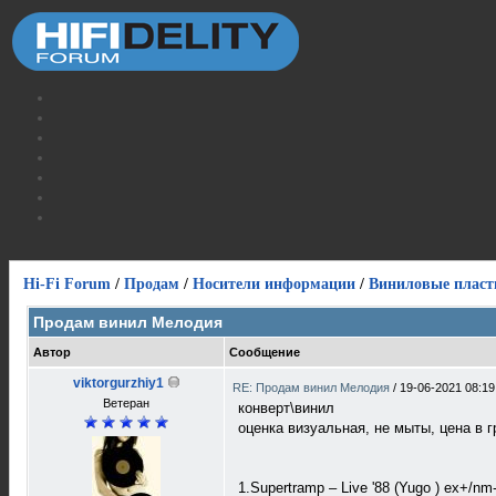
Hi-Fi Forum
/
Продам
/
Носители информации
/
Виниловые пласт
Продам винил Мелодия
Автор
Сообщение
viktorgurzhiy1
RE: Продам винил Мелодия
/
19-06-2021 08:19
Ветеран
конверт\винил
оценка визуальная, не мыты, цена в 
1.Supertramp ‎– Live '88 (Yugo ) ex+/nm