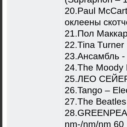
20.Paul McCart
оклеены скотч
21.Пол Маккар
22.Tina Turner 
23.Ансамбль -
24.The Moody B
25.ЛЕО СЕЙЕР
26.Tango ‎– Ele
27.The Beatles 
28.GREENPEACE
nm-/nm/nm 60