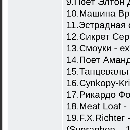
9.Поет Элтон 
10.Машина Вр
11.Эстрадная 
12.Сикрет Сер
13.Смоуки - ех
14.Поет Аманд
15.Танцевальна
16.Cynkopy-Kri
17.Рикардо Фо
18.Meat Loaf - 
19.F.X.Richter 
(Supraphon ‎– 