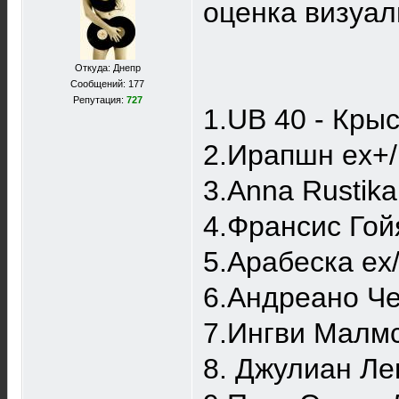
оценка визуал
Откуда: Днепр
Сообщений: 177
Репутация:
727
1.UB 40 - Крыс
2.Ирапшн ex+/
3.Anna Rustika
4.Франсис Гойя
5.Арабеска ex
6.Андреано Че
7.Ингви Малмс
8. Джулиан Ле