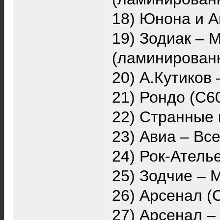
18) Юнона и А
19) Зодиак – 
(ламинированн
20) А.Кутиков
21) Рондо (С6
22) Странные 
23) Авиа – Вс
24) Рок-Атель
25) Зодчие – 
26) Арсенал (
27) Арсенал –