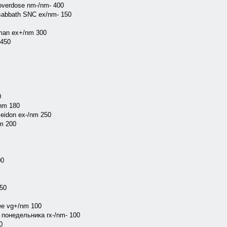
verdose nm-/nm- 400
sabbath SNC ex/nm- 150
man ex+/nm 300
 450
0
nm 180
eidon ex-/nm 250
m 200
00
50
ee vg+/nm 100
онедельника rx-/nm- 100
0