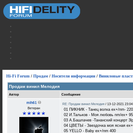
Hi-Fi Forum
/
Продам
/
Носители информации
/
Виниловые пласт
Продам винил Мелодия
Автор
Сообщение
mih61
RE: Продам винил Мелодия
/
13-12-2021 23:04
Ветеран
01 ПИКНИК - Танец волка ex+/nm- 22
02 И.Тальков - Моя любовь nm/ex+ 9
03 А.Башлачев -Тананский концерт 3lp
04 ЦВЕТЫ - Звездочка моя ясная ех+
05 YELLO - Baby ex+/nm 400