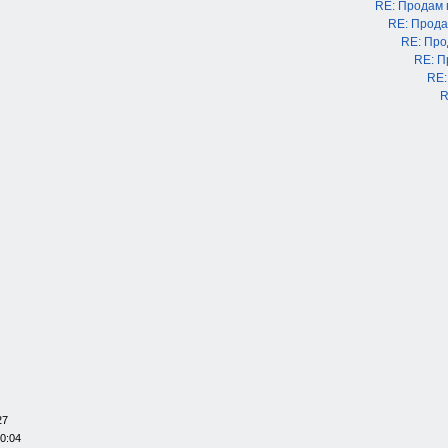
RE: Продам
RE: Прода
RE: Про
RE: П
RE:
R
27
20:04