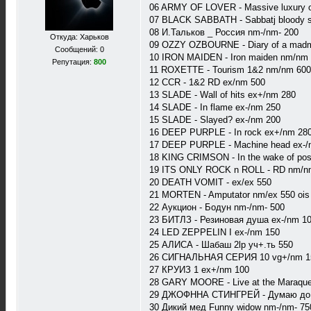
06 ARMY OF LOVER - Massive luxury o
07 BLACK SABBATH - Sabbatj bloody 
08 И.Тальков _ Россия nm-/nm- 200
Откуда: Харьков
09 OZZY OZBOURNE - Diary of a mad
Сообщений: 0
10 IRON MAIDEN - Iron maiden nm/nm
Репутация:
800
11 ROXETTE - Tourism 1&2 nm/nm 600
12 CCR - 1&2 RD ex/nm 500
13 SLADE - Wall of hits ex+/nm 280
14 SLADE - In flame ex-/nm 250
15 SLADE - Slayed? ex-/nm 200
16 DEEP PURPLE - In rock ex+/nm 28
17 DEEP PURPLE - Machine head ex-/
18 KING CRIMSON - In the wake of pos
19 ITS ONLY ROCK n ROLL - RD nm/n
20 DEATH VOMIT - ex/ex 550
21 MORTEN - Amputator nm/ex 550 ois
22 Аукцион - Бодун nm-/nm- 500
23 БИТЛЗ - Резиновая душа ex-/nm 1
24 LED ZEPPELIN I ex-/nm 150
25 АЛИСА - Шабаш 2lp уч+.ть 550
26 СИГНАЛЬНАЯ СЕРИЯ 10 vg+/nm 1
27 КРУИЗ 1 ex+/nm 100
28 GARY MOORE - Live at the Maraqu
29 ДЖОФННА СТИНГРЕЙ - Думаю до п
30 Дикий мед Funny widow nm-/nm- 75