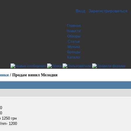
Вход
Зарегистрироваться
Главная
Новости
Обзоры
Статьи
Музыка
Бренды
Каталог
инки
/
Продам винил Мелодия
00
50
 1250 грн
/nm- 1200