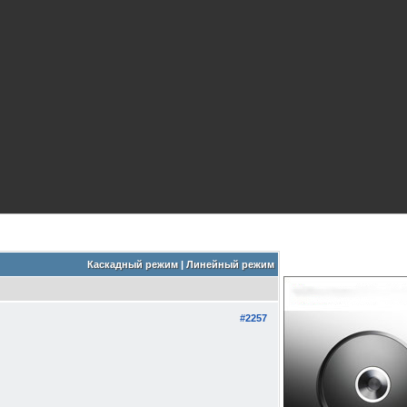
Каскадный режим
|
Линейный режим
#2257