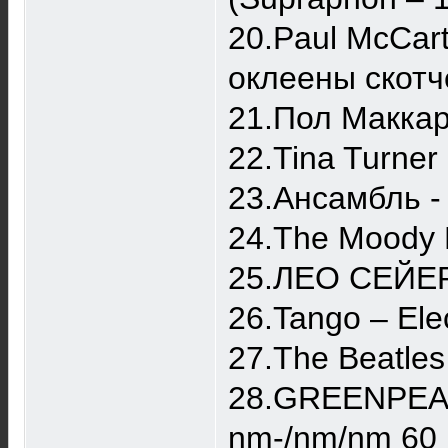
20.Paul McCart
оклеены скотч
21.Пол Маккар
22.Tina Turner 
23.Ансамбль -
24.The Moody B
25.ЛЕО СЕЙЕР
26.Tango ‎– Ele
27.The Beatles 
28.GREENPEACE
nm-/nm/nm 60