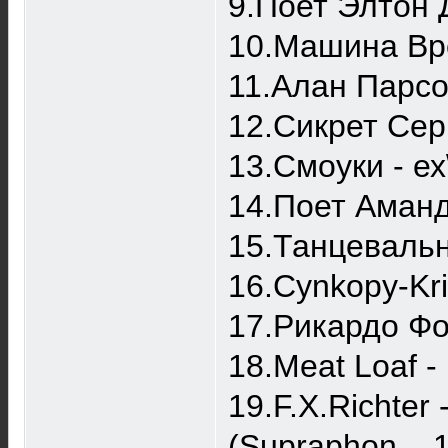
9.Поет Элтон 
10.Машина Вр
11.Алан Парсо
12.Сикрет Сер
13.Смоуки - ех
14.Поет Аманд
15.Танцевальна
16.Cynkopy-Kri
17.Рикардо Фо
18.Meat Loaf - 
19.F.X.Richter 
(Supraphon ‎– 