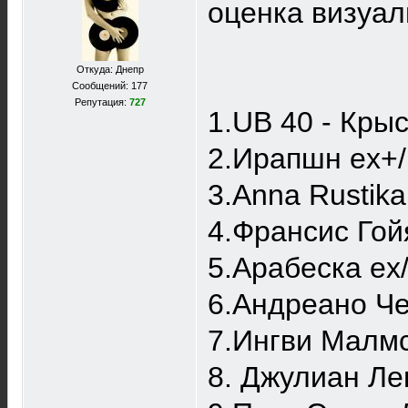
оценка визуал
Откуда: Днепр
Сообщений: 177
Репутация:
727
1.UB 40 - Крыс
2.Ирапшн ex+/
3.Anna Rustika
4.Франсис Гойя
5.Арабеска ex
6.Андреано Че
7.Ингви Малмс
8. Джулиан Ле