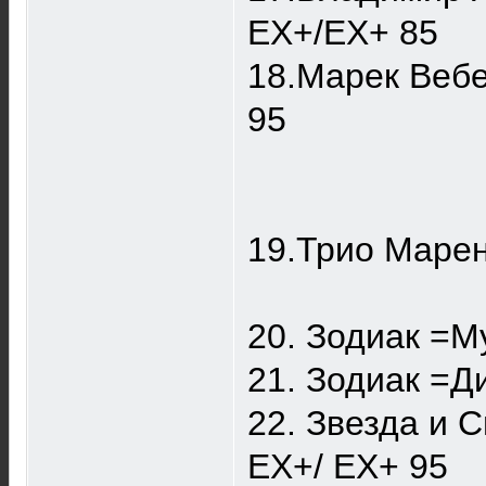
EX+/EX+ 85
18.Марек Вебе
95
19.Трио Маре
20. Зодиак =
21. Зодиак =Д
22. Звезда и 
EX+/ EX+ 95