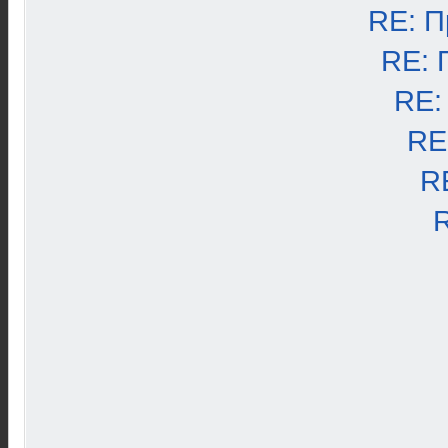
RE: П
RE: 
RE:
RE
R