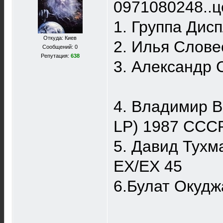
0971080248..ц
1. Группа Ди
Откуда: Киев
2. Илья Слове
Сообщений: 0
Репутация:
638
3. Александр
4. Владимир 
LP) 1987 ССС
5. Давид Тухм
EX/EX 45
6.Булат Окуд