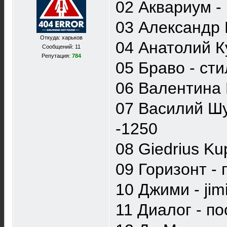
02 Аквариум - 
03 Александр 
Откуда: харьков
04 Анатолий К
Сообщений: 11
Репутация:
784
05 Браво - сти
06 Валентина П
07 Василий Шу
-1250
08 Giedrius Kup
09 Горизонт - 
10 Джими - jimi
11 Диалог - по