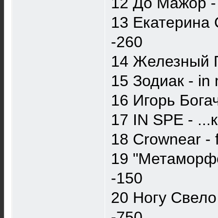
12 До Мажор -
13 Екатерина 
-260
14 Железный П
15 Зодиак - in
16 Игорь Богач
17 IN SPE - ..
18 Crownear - f
19 "Метаморфо
-150
20 Ногу Свело
-750