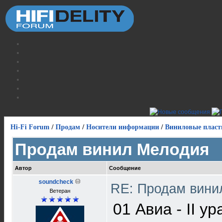
Hi-Fi Forum
/
Продам
/
Носители информации
/
Виниловые пласт
Продам винил Мелодия
Автор
Сообщение
soundcheck
RE: Продам вин
Ветеран
01 Авиа - II ур