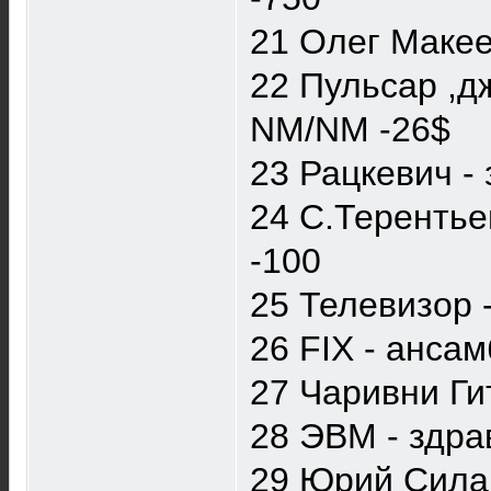
21 Олег Макее
22 Пульсар ,д
NM/NM -26$
23 Рацкевич -
24 С.Терентье
-100
25 Телевизор 
26 FIX - ансам
27 Чаривни Гит
28 ЭВМ - здра
29 Юрий Силан