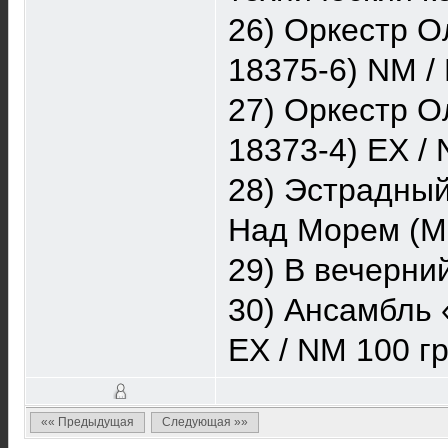
26) Оркестр 
18375-6) NM /
27) Оркестр О
18373-4) EX /
28) Эстрадный
Над Морем (Ме
29) В вечерни
30) Ансамбль 
EX / NM 100 г
«« Предыдущая
Следующая »»