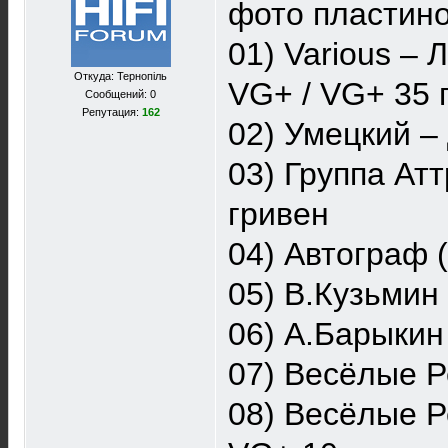
фото пластино
01) Various –
Откуда: Тернопiль
VG+ / VG+ 35 
Сообщений: 0
Репутация:
162
02) Умецкий – 
03) Группа Ат
гривен
04) Автограф 
05) В.Кузьмин
06) А.Барыкин
07) Весёлые Р
08) Весёлые Р