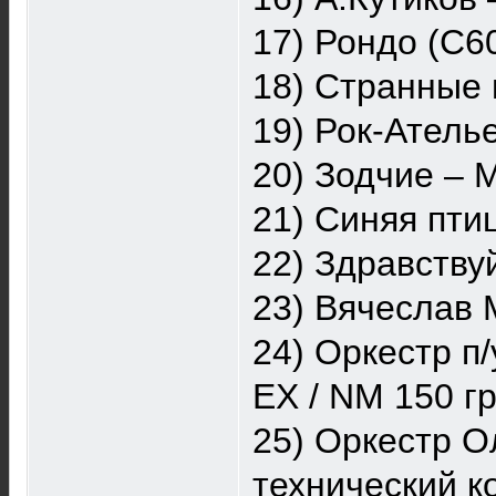
17) Рондо (С6
18) Странные 
19) Рок-Атель
20) Зодчие – 
21) Синяя пти
22) Здравству
23) Вячеслав 
24) Оркестр п
EX / NM 150 г
25) Оркестр О
технический к