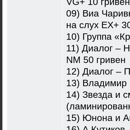
VG+ 10 гривен
09) Виа Чарив
на слух EX+ 3
10) Группа «Кр
11) Диалог – 
NM 50 гривен
12) Диалог – 
13) Владимир 
14) Звезда и 
(ламинированн
15) Юнона и А
16) А.Кутиков