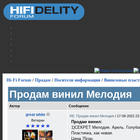
Hi-Fi Forum
/
Продам
/
Носители информации
/
Виниловые пласт
Продам винил Мелодия
Автор
Сообщение
great white
RE: Продам винил Мелодия
/
17-09-2022 23
Ветеран
Продам винил:
1)СЕКРЕТ Мелодия. Арель. Голубо
Пластинка, как новая.
Цена 75грн.