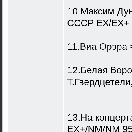
10.Максим Ду
CCCР EX/EX+ 
11.Виа Орэра
12.Белая Воро
Т.Гвердцетели
13.На концерт
EX+/NM/NM 9