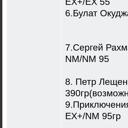
EX+/EX 55
6.Булат Окуд
7.Сергей Рах
NM/NM 95
8. Петр Лещен
390гр(возможн
9.Приключения
EX+/NM 95гр