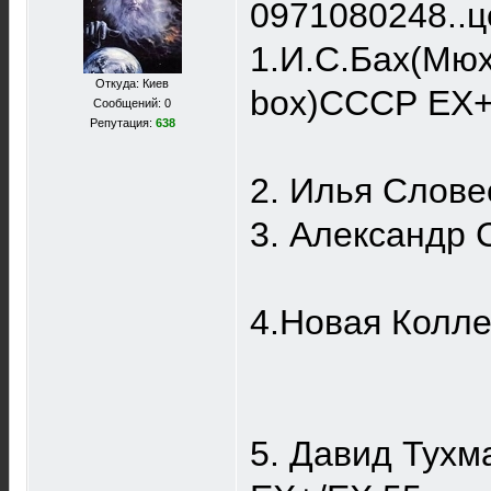
0971080248..ц
1.И.С.Бах(Мю
Откуда: Киев
box)СССР EX+
Сообщений: 0
Репутация:
638
2. Илья Слове
3. Александр
4.Новая Колл
5. Давид Тухм