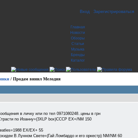
Вход
Зарегистрироваться
Главная
Новости
Обзоры
Статьи
Музыка
Бренды
Каталог
инки
/
Продам винил Мелодия
общения в личку или по тел 0971080248..цены в грн
Страсти по Иоанну=(3XLP box)СССР EX+/NM 150
eatles=1988 EX/EX+ 55
рхидеи В Лунном Свете=(Гай Ломбардо и его оркестр) NM/NM 60