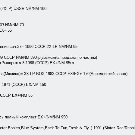
=(2XLP) USSR NM/NM 190
SR NM/NM 70
EX+ 55
ение соч.37= 1990 СССР 2X LP NM/NM 95
1989 СССР NM/NM 390гр(возможна продажа по частям)
=Рыцарь= ч.3 1988 (СССР) EX+/NM 95гр
ра(Мюзикл)= 3X LP BOX 1983 CCCР EX/EX+ 170(Апрелевский завод)
= 1971 (СССР) EX/NM 150
0 СССР EX+/NM 55
весь полный комплект EX+/NM/NM 950
ieter Bohlen,Blue System,Back To Fun,Fresh & Fly..) 1991 (Sintez Rec/Ritoni