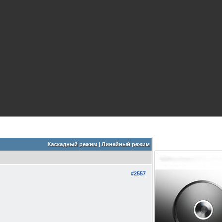
Каскадный режим
|
Линейный режим
#2557