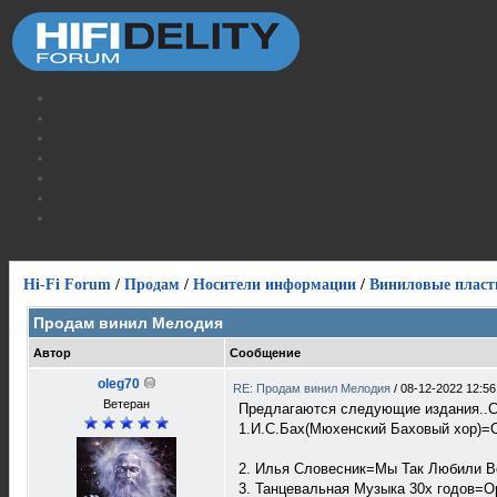
Hi-Fi Forum
/
Продам
/
Носители информации
/
Виниловые пласт
Продам винил Мелодия
Автор
Сообщение
oleg70
RE: Продам винил Мелодия
/
08-12-2022 12:56
Ветеран
Предлагаются следующие издания..Со
1.И.С.Бах(Мюхенский Баховый хор)=
2. Илья Словесник=Мы Так Любили B
3. Танцевальная Музыка 30х годов=О