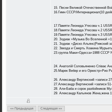
15. Песни Великой Отечественной Во
16.Гимн СССР/Интернационал(10 дю
17.Памяти Леонида Утесова ч.1 USS
18.Памяти Леонида Утесова ч.2 USS
19.Памяти Леонида Утесова ч.3 USS
20. Зодиак =Музыка Во Вселенной =
21. Зодиак =Диско Альянс(Рижский 
22. Звезда и Смерть Хоакина Мурьет
23.группа Маки=Одесса=1988 СССР 
24. Анатолій Соловьяненко Співає А
25.Марек Вебер и его Оркестр=Рио 
26. Александр Вертинский =записи 2
27.Александр Вертинский =записи 51
28. Али-Баба и сорок разбойников М
29. Александр Кальянов Жена,жена 
«« Предыдущая
Следующая »»