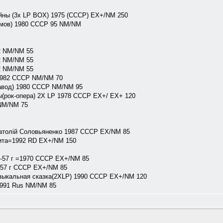
йны (3x LP BOX) 1975 (СССР) EX+/NM 250
ймов) 1980 СССР 95 NM/NM
R NM/NM 55
R NM/NM 55
R NM/NM 55
1982 СССР NM/NM 70
завод) 1980 СССР NM/NM 95
ы(рок-опера) 2X LP 1978 СССР EX+/ EX+ 120
NM/NM 75
натолій Соловьяненко 1987 СССР EX/NM 85
Рита=1992 RD EX+/NM 150
7-57 г =1970 СССР EX+/NM 85
-57 г СССР EX+/NM 85
узыкальная сказка(2XLP) 1990 СССР EX+/NM 120
1991 Rus NM/NM 85