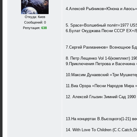
4.Алексей Рыбников=Юнона и Авось
Откуда: Киев
Сообщений: 0
5. Space=Волшебный полёт=1977 US
Репутация:
638
6.Булат Окуджава Песни СССР EX+/
7.Сергей Рахманинов= Всенощное Бд
8. Петр Лещенко Vol 1-6(комплект) 
9.Приключения Петрова и Васечкина 
10.Максим Дунаевский =Три Мушкете
11.Виа Орэра =Песни Народов Мира 
12. Алексей Глызин Зимний Сад 199
13.На концертах В.Высоцкого(1-21) 
14. With Love To Children (C.C.Catch,D