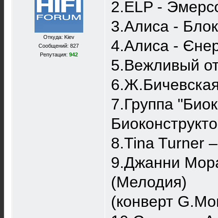
2.ELP - Эмерс
3.Алиса - Бло
Откуда: Kiev
4.Алиса - Єне
Сообщений: 827
Репутация:
942
5.Вежливый от
6.Ж.Бичевская
7.Группа "Биок
Биоконструкто
8.Tina Turner 
9.Джанни Мора
(Мелодия)
(конверт G.Mo