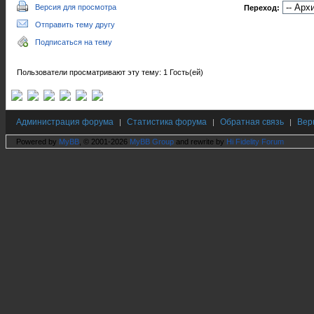
Версия для просмотра
Переход:
Отправить тему другу
Подписаться на тему
Пользователи просматривают эту тему: 1 Гость(ей)
Администрация форума
Статистика форума
Обратная связь
Вер
|
|
|
Powered by
MyBB
, © 2001-2026
MyBB Group
and rewrite by
Hi Fidelity Forum