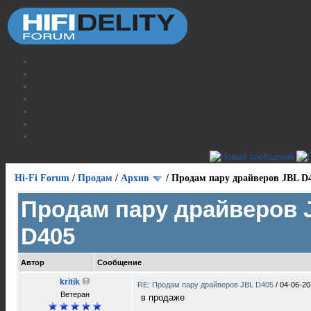
Hi-Fi Forum
/
Продам
/
Архив
/
Продам пару драйверов JBL D
Продам пару драйверов 
D405
Автор
Сообщение
kritik
RE: Продам пару драйверов JBL D405
/
04-06-20
Ветеран
в продаже