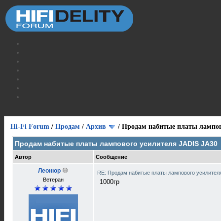
Hi-Fi Forum
/
Продам
/
Архив
/
Продам набитые платы лампов
Продам набитые платы лампового усилителя JADIS JA30
Автор
Сообщение
Леонюр
RE: Продам набитые платы лампового усилител
Ветеран
1000гр