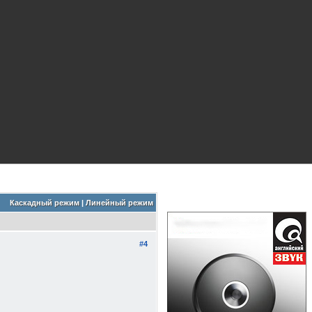
Каскадный режим
|
Линейный режим
#4