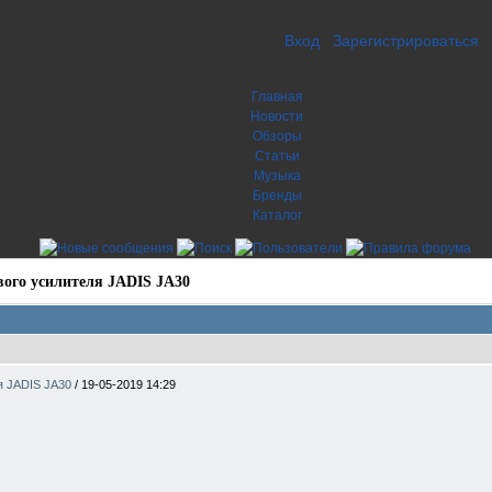
Вход
Зарегистрироваться
Главная
Новости
Обзоры
Статьи
Музыка
Бренды
Каталог
ого усилителя JADIS JA30
я JADIS JA30
/
19-05-2019 14:29