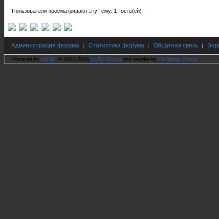
Пользователи просматривают эту тему: 1 Гость(ей)
Администрация форума
Статистика форума
Обратная связь
Вер
|
|
|
Powered by
MyBB
, © 2001-2026
MyBB Group
and rewrite by
Hi Fidelity Forum