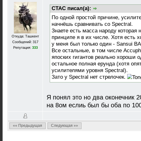
CTAC писал(а):
По одной простой причине, усилите
начнёшь сравнивать со Spectral.
Знаете есть масса народу которая 
Откуда: Ташкент
принципе я в их числе. Хотя есть 
Сообщений: 317
у меня был только один - Sansui BA
Репутация:
333
Все остальные, в том числе Accupha
япоских гигантов реально хороши 
остальное полная ерунда (хотя опя
усилителями уровня Spectral).
Зато у Spectral нет стрелочек.
Я понял это но два оконечник 2
на 8ом еслиь был бы оба по 10
«« Предыдущая
Следующая »»