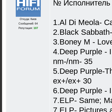
№ Исполнитель А
Откуда: Киев
1.Al Di Meola- C
Сообщений: 64
Репутация:
107
2.Black Sabbath-
3.Boney M - Love
4.Deep Purple -
nm-/nm- 35
5.Deep Purple-Th
ex+/ex+ 30
6.Deep Purple -
7.ELP- Same; Ma
7.ELP- Pictures 