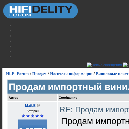
Hi-Fi Forum
/
Продам
/
Носители информации
/
Виниловые пласт
Продам импортный вини
Автор
Сообщение
Maikl8
RE: Продам импор
Ветеран
Продам импортн