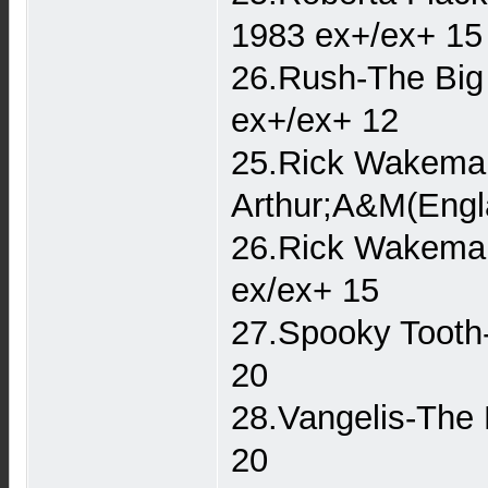
1983 ex+/ex+ 15
26.Rush-The Big
ex+/ex+ 12
25.Rick Wakeman
Arthur;A&M(Engl
26.Rick Wakeman
ex/ex+ 15
27.Spooky Tooth-
20
28.Vangelis-The 
20