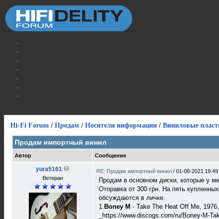
Hi-Fi Forum
/
Продам
/
Носители информации
/
Виниловые пласт
Продам импортный винил
Автор
Сообщение
yura5161
RE: Продам импортный винил
/
01-08-2021 19:49
Ветеран
Продам в основном диски, которые у ме
Отправка от 300 грн. На пять купленных
обсуждаются в личке.
1.
Boney M
- Take The Heat Off Me, 1976
_https://www.discogs.com/ru/Boney-M-Tak