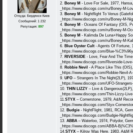
2.
Boney M
- Love For Sale, 1977, Hans
_https://www.discogs.com/ru/Boney-M-Lov
3.
Boney M
- Nightflight To Venus (Gatef
Откуда: Бердянск-Киев
_https://www.discogs.com/ru/Boney-M-Nigh
Сообщений: 1 232
4.
Boney M
- Oceans Of Fantasy (OIS, P
Репутация:
897
_https://www.discogs.com/ru/Boney-M-Oc
5.
Boney M
- Kalimda De Luna+Happy So
_https://www.discogs.com/ru/Boney-M-Ka
6.
Blue Oyster Cult
- Agents Of Fortune,
_https://www.discogs.com/Blue-%C3%96ys
7.
RIVERSIDE
- Love, Fear And The Time
_https://www.discogs.com/Riverside-Love
8.
Robbie Nevil
- A Place Like This (OIS
_https://www.discogs.com/Robbie-Nevil-A-
9.
UFO
– Strangers In The Night(2LP), 1
_https://www.discogs.com/UFO-Strangers-
10.
THIN LIZZY
– Live & Dangerous(2LP),
_https://www.discogs.com/Thin-Lizzy-Liv
11.
STYX
– Cornerstone, 1979, A&M Recor
_https://www.discogs.com/Styx-Cornersto
12.
Budgie
- NightFlight, 1981, RCA, Ge
_https://www.discogs.com/Budgie-Nightfli
13.
ABBA
– Waterloo, 1974, Polydor, Ge
_https://www.discogs.com/ABBA-Bj%C3%B
14.
STYX
– Kilroy Was Here. 1983, A&M R