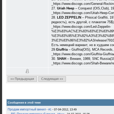
_https://www.discogs.com/General-Rockin-
27.
Uriah Heep
– Conquest (OIS,Club), 1
_https://www.discogs.com/Uriah-Heep-Con
28.
LED ZEPPELIN
– Phisical Graffiti, 
редкость), есть другой, с плакатом 75$
_https://www.discogs.com/Led-Zeppelin-
%E3%83%AC%E3%83%83%E3%83%89%E3%
%E3%83%95%E3%82%A3%E3%82%B8%E
3%E3%83%86%E3%82%A3/release/7910
Есть немецкий вариант, но в худшем сос
29.
Giuffria
– Giuffria(OIS), MCA Records
_https://www.discogs.com/Giuffria-Giuffri
30.
SHAH
– Beware, 1989, SNC Russia(1
_https://www.discogs.com/Shah-Beware/r
«« Предыдущая
Следующая »»
Сообщения в этой теме
Продам импортный винил
-
#1
- 07-04-2012, 13:49