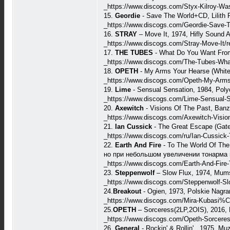
_https://www.discogs.com/Styx-Kilroy-Wa
15.
Geordie
- Save The World+CD, Lilith 
_https://www.discogs.com/Geordie-Save-T
16.
STRAY
– Move It, 1974, Hifly Sound A
_https://www.discogs.com/Stray-Move-It/
17.
THE TUBES
- What Do You Want From
_https://www.discogs.com/The-Tubes-Wha
18.
OPETH
- My Arms Your Hearse (White 
_https://www.discogs.com/Opeth-My-Arms
19.
Lime
- Sensual Sensation, 1984, Poly
_https://www.discogs.com/Lime-Sensual-S
20.
Axewitch
- Visions Of The Past, Ban
_https://www.discogs.com/Axewitch-Visio
21.
Ian Cussick
- The Great Escape (Gate
_https://www.discogs.com/ru/Ian-Cussick
22.
Earth And Fire
- To The World Of Th
но при небольшом увеличении тонарма п
_https://www.discogs.com/Earth-And-Fire
23.
Steppenwolf
– Slow Flux, 1974, Mum
_https://www.discogs.com/Steppenwolf-Sl
24.
Breakout
- Ogien, 1973, Polskie Nagr
_https://www.discogs.com/Mira-Kubasi
25.
OPETH
– Sorceress(2LP,2OIS), 2016,
_https://www.discogs.com/Opeth-Sorceres
26.
General
- Rockin' & Rollin' , 1975, Mu