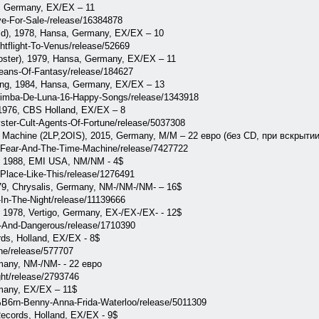
a, Germany, EX/EX – 11
e-For-Sale-/release/16384878
old), 1978, Hansa, Germany, EX/EX – 10
tflight-To-Venus/release/52669
oster), 1979, Hansa, Germany, EX/EX – 11
eans-Of-Fantasy/release/184627
ng, 1984, Hansa, Germany, EX/EX – 13
limba-De-Luna-16-Happy-Songs/release/1343918
 1976, CBS Holland, EX/EX – 8
ter-Cult-Agents-Of-Fortune/release/5037308
 Machine (2LP,2OIS), 2015, Germany, M/M – 22 евро (без CD, при вскрыти
-Fear-And-The-Time-Machine/release/7427722
), 1988, EMI USA, NM/NM - 4$
Place-Like-This/release/1276491
979, Chrysalis, Germany, NM-/NM-/NM- – 16$
In-The-Night/release/11139666
 1978, Vertigo, Germany, EX-/EX-/EX- - 12$
e-And-Dangerous/release/1710390
ds, Holland, EX/EX - 8$
ne/release/577707
rmany, NM-/NM- - 22 евро
ght/release/2793746
rmany, EX/EX – 11$
6rn-Benny-Anna-Frida-Waterloo/release/5011309
ecords, Holland, EX/EX - 9$