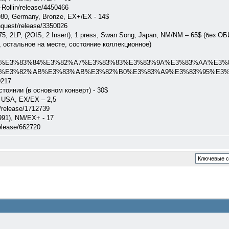
Rollin/release/4450466
980, Germany, Bronze, EX+/EX - 14$
quest/release/3350026
1975, 2LP, (2OIS, 2 Insert), 1 press, Swan Song, Japan, NM/NM – 65$ (без 
), остальное на месте, состояние коллекционное)
83%84%E3%82%A7%E3%83%83%E3%83%9A%E3%83%AA%E3%83%B​​​​​​​3
3%82%AB%E3%83%AB%E3%82%B0%E3%83%A9%E3%83%95%E3%82%A​​
217
тоянии (в основном конверт) - 30$
, USA, EX/EX – 2,5
a/release/1712739
991), NM/EX+ - 17
elease/662720