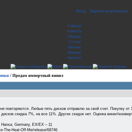
Вход
Зарегистрироваться
Главная
Новости
Обзоры
Статьи
Музыка
Бренды
Каталог
инки
/
Продам импортный винил
ня повторяются. Любые пять дисков отправлю за свой счет. Покупку от 1
 дисков скидка 7%, на все 11%. Других скидок нет. Оценка винил\конверт
, Hansa, Germany, EX/EX – 11
e-The-Heat-Off-Me/release/68746