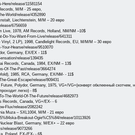
s-Here/release/11581154
Records, M/M - 25 евро,
he-World/release/4352890
nstalt, Liechtenstein, M/M – 20 евро
release/6756659
 Live, 1978, AM Records, Holland, NM/NM –10$
t-Do-You-Want-From-Live/release/641311
Vinyl, 2 LP), 1998, Candlelight Records, EU, M/M/M – 30 евро
-Your-Hearse/release/9510070
dor, Germany, EX/EX - 11$
ensation/release/139435
zai Records, Canada, 1984, EX/NM – 13$
ns-Of-The-Past/release/3664274
fold), 1985, RCA, Germany, EX/NM- - 11$
-The-Great-Escape/release/809431
e Future, Polydor, Germany, 1975, VG+/VG+(конверт обклеенный скотчем, 
роходит легко) - 8$
-To-The-World-Of-The-Future/release/4682973
s Records, Canada, VG+/EX- - 6
ow-Flux/release/2082242
ania Muza ‎– SXL1004, M/M - 21 евро
%C5%84ska-Breakout-Ogie%C5%84/release/10113926
 Nuclear Blast, Germany, M/EX+ – 22 евро
s/release/9073266
za, Poland, EX-/EX- - 6$