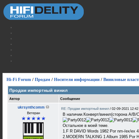
Hi-Fi Forum
/
Продам
/
Носители информации
/
Виниловые пласт
Продам импортный винил
Автор
Сообщение
ukrsynthcomm
RE: Продам импортный винил
/
02-09-2021 12:42
Ветеран
В наличии.Конверт/винил(сторона А/В/С
Остальное в моей теме.
1.F R DAVID Words 1982 Por nm-/ex/ex 
2.MODERN TALKING 1 Album 1985 Por Ha