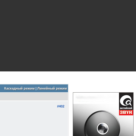
Каскадный режим
|
Линейный режим
#402