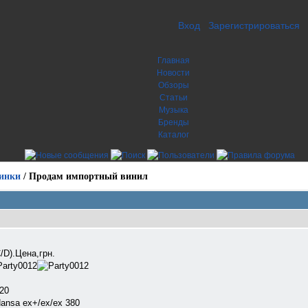
Вход
Зарегистрироваться
Главная
Новости
Обзоры
Статьи
Музыка
Бренды
Каталог
инки
/
Продам импортный винил
/D).Цена,грн.
420
nsa ex+/ex/ex 380