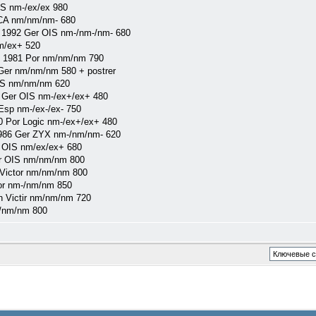
S nm-/ex/ex 980
CA nm/nm/nm- 680
 1992 Ger OIS nm-/nm-/nm- 680
m/ex+ 520
1981 Por nm/nm/nm 790
r nm/nm/nm 580 + postrer
IS nm/nm/nm 620
Ger OIS nm-/ex+/ex+ 480
sp nm-/ex-/ex- 750
0 Por Logic nm-/ex+/ex+ 480
1986 Ger ZYX nm-/nm/nm- 620
 OIS nm/ex/ex+ 680
r OIS nm/nm/nm 800
Victor nm/nm/nm 800
r nm-/nm/nm 850
 Victir nm/nm/nm 720
/nm/nm 800