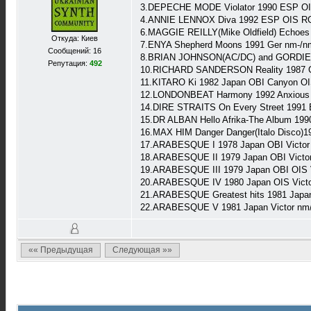
3.DEPECHE MODE Violator 1990 ESP OI
4.ANNIE LENNOX Diva 1992 ESP OIS R
6.MAGGIE REILLY(Mike Oldfield) Echoes
Откуда: Киев
7.ENYA Shepherd Moons 1991 Ger nm-/n
Сообщений: 16
8.BRIAN JOHNSON(AC/DC) and GORDIE 
Репутация:
492
10.RICHARD SANDERSON Reality 1987 Ge
11.KITARO Ki 1982 Japan OBI Canyon O
12.LONDONBEAT Harmony 1992 Anxious 
14.DIRE STRAITS On Every Street 1991 E
15.DR ALBAN Hello Afrika-The Album 199
16.MAX HIM Danger Danger(Italo Disco)
17.ARABESQUE I 1978 Japan OBI Victor
18.ARABESQUE II 1979 Japan OBI Victo
19.ARABESQUE III 1979 Japan OBI OIS 
20.ARABESQUE IV 1980 Japan OIS Victo
21.ARABESQUE Greatest hits 1981 Japan
22.ARABESQUE V 1981 Japan Victor nm
«« Предыдущая
Следующая »»