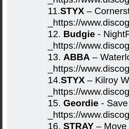
11.
STYX
– Cornerst
_https://www.disco
12.
Budgie
- Night
_https://www.disco
13.
ABBA
– Waterl
_https://www.disc
14.
STYX
– Kilroy W
_https://www.disco
15.
Geordie
- Save 
_https://www.disc
16.
STRAY
– Move I