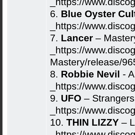
_https://www.disc
6.
Blue Oyster Cul
_https://www.disc
7.
Lancer
– Mastery
_https://www.disco
Mastery/release/9
8.
Robbie Nevil
- A
_https://www.disco
9.
UFO
– Strangers
_https://www.disco
10.
THIN LIZZY
– L
_https://www.disco