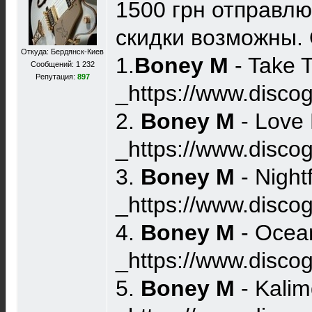
1500 грн отправлю
скидки возможны. 
Откуда: Бердянск-Киев
1.
Boney M
- Take 
Сообщений: 1 232
Репутация:
897
_https://www.disco
2.
Boney M
- Love 
_https://www.disco
3.
Boney M
- Night
_https://www.disco
4.
Boney M
- Ocean
_https://www.disc
5.
Boney M
- Kali