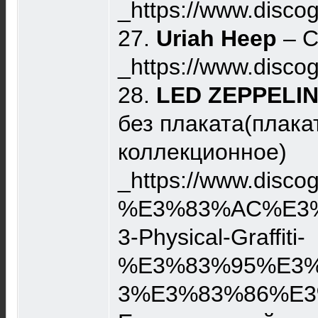
_https://www.disco
27.
Uriah Heep
– C
_https://www.disc
28.
LED ZEPPELI
без плаката(плака
коллекционное)
_https://www.disco
%E3%83%AC%E3%8
3-Physical-Graffiti-
%E3%83%95%E3%8
3%E3%83%86%E3%