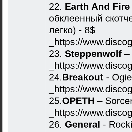
22.
Earth And Fire
обклеенный скотч
легко) - 8$
_https://www.disco
23.
Steppenwolf
– 
_https://www.disco
24.
Breakout
- Ogie
_https://www.disc
25.
OPETH
– Sorcer
_https://www.disco
26.
General
- Rocki