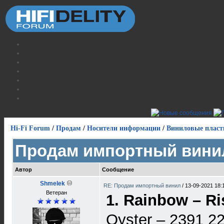
Hi-Fi Forum
/
Продам
/
Носители информации
/
Виниловые пласт
Продам импортный вини
Автор
Сообщение
Shmelek
RE: Продам импортный винил
/
13-09-2021 18:
Ветеран
1. Rainbow – R
Oyster – 2391 2