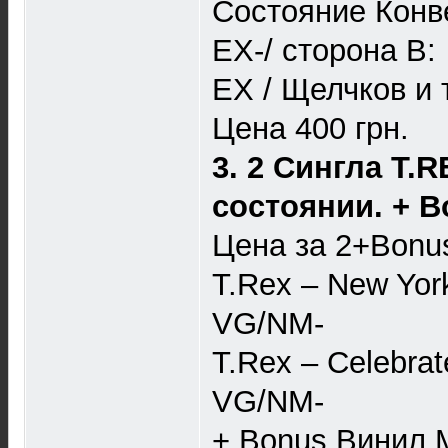
Состояние Конве
EX-/ сторона B:
EX / Щелчков и 
Цена 400 грн.
3. 2 Сингла T.
состоянии. + B
Цена за 2+Bonu
T.Rex – New York
VG/NM-
T.Rex – Celebrat
VG/NM-
+ Bonus Винил Ma