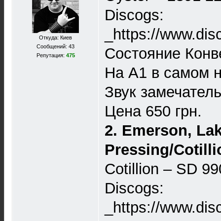
Discogs:
_https://www.dis
Откуда: Киев
Сообщений: 43
Состояние Конв
Репутация:
475
На A1 в самом н
Звук замечател
Цена 650 грн.
2. Emerson, La
Pressing/Cotilli
Cotillion – SD 9
Discogs:
_https://www.dis