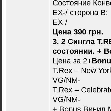
Состояние Конве
EX-/ сторона B:
EX /
Цена 390 грн.
3. 2 Сингла T.
состоянии. + B
Цена за 2+
Bonu
T.Rex – New York
VG/NM-
T.Rex – Celebrat
VG/NM-
+ Bonus Винил Ma