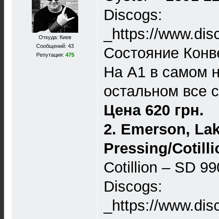
Discogs:
_https://www.dis
Откуда: Киев
Сообщений: 43
Состояние Конв
Репутация:
475
На A1 в самом н
остальном все с
Цена 620 грн.
2. Emerson, La
Pressing/Cotilli
Cotillion – SD 9
Discogs:
_https://www.dis