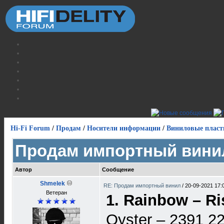
Hi-Fi Forum
/
Продам
/
Носители информации
/
Виниловые пласт
Продам импортный вини
Автор
Сообщение
Shmelek
RE: Продам импортный винил
/
20-09-2021 17:
Ветеран
1. Rainbow – R
Oyster – 2391 2