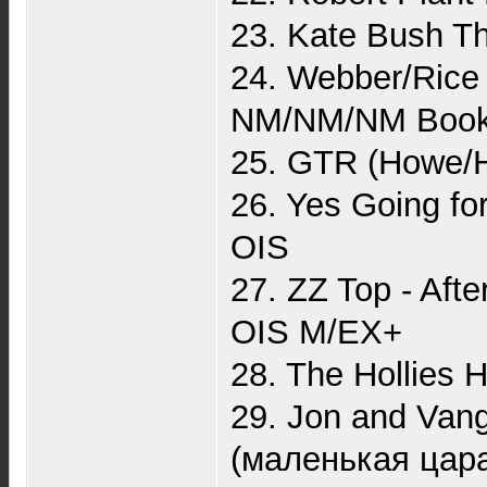
23. Kate Bush 
24. Webber/Rice
NM/NM/NM Book
25. GTR (Howe/H
26. Yes Going fo
OIS
27. ZZ Top - Aft
OIS M/EX+
28. The Hollies 
29. Jon and Vang
(маленькая цар