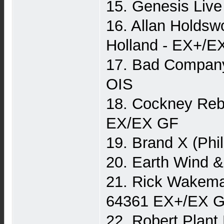
15. Genesis Liv
16. Allan Holdswo
Holland - EX+/E
17. Bad Compan
OIS
18. Cockney Reb
EX/EX GF
19. Brand X (Phi
20. Earth Wind 
21. Rick Wakema
64361 EX+/EX 
22. Robert Plan