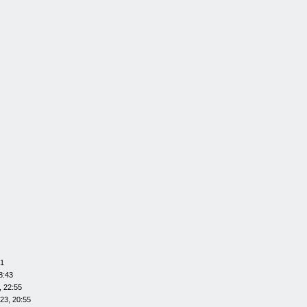
01
8:43
, 22:55
23, 20:55