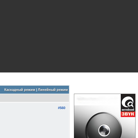
Каскадный режим
|
Линейный режим
#560