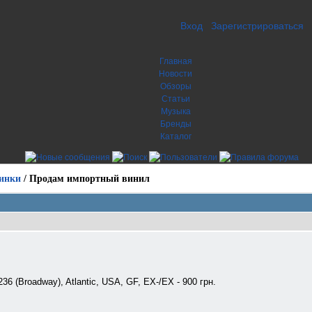
Вход
Зарегистрироваться
Главная
Новости
Обзоры
Статьи
Музыка
Бренды
Каталог
инки
/
Продам импортный винил
236 (Broadway), Atlantic, USA, GF, EX-/EX - 900 грн.