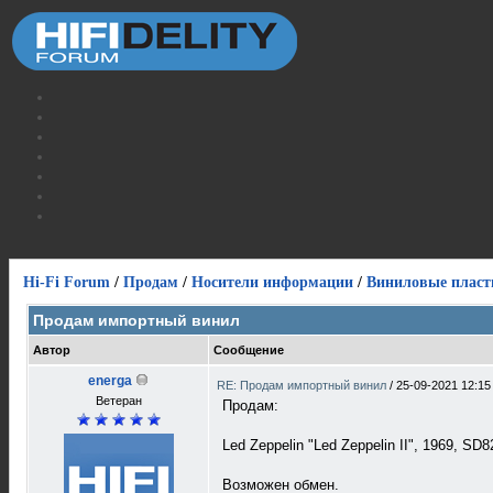
Hi-Fi Forum
/
Продам
/
Носители информации
/
Виниловые пласт
Продам импортный винил
Автор
Сообщение
energa
RE: Продам импортный винил
/
25-09-2021 12:15
Ветеран
Продам:
Led Zeppelin "Led Zeppelin II", 1969, SD8
Возможен обмен.