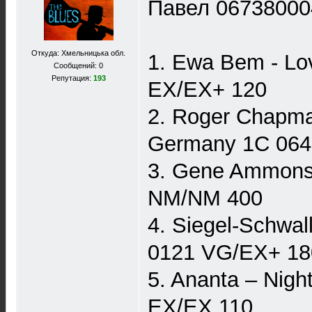
Павел 06738000
Откуда: Хмельницька обл.
1. Ewa Bem - Lo
Сообщений: 0
Репутация:
193
EX/EX+ 120
2. Roger Chapma
Germany 1C 064
3. Gene Ammons
NM/NM 400
4. Siegel-Schwa
0121 VG/EX+ 18
5. Ananta – Nig
EX/EX 110