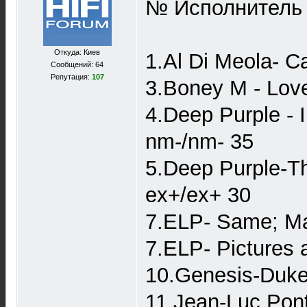
№ Исполнитель А
Откуда: Киев
1.Al Di Meola- C
Сообщений: 64
Репутация:
107
3.Boney M - Love
4.Deep Purple -
nm-/nm- 35
5.Deep Purple-Th
ex+/ex+ 30
7.ELP- Same; Ma
7.ELP- Pictures 
10.Genesis-Duke
11.Jean-Luc Pon