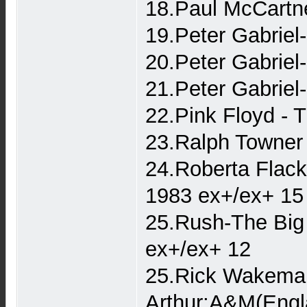
18.Paul McCartn
19.Peter Gabriel
20.Peter Gabriel
21.Peter Gabriel
22.Pink Floyd - 
23.Ralph Towner
24.Roberta Flack
1983 ex+/ex+ 15
25.Rush-The Big
ex+/ex+ 12
25.Rick Wakeman
Arthur;A&M(Engl