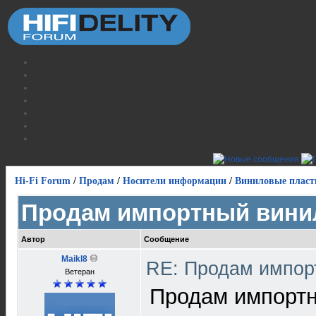
Hi-Fi Forum
/
Продам
/
Носители информации
/
Виниловые пласт
Продам импортный вини
Автор
Сообщение
Maikl8
RE: Продам импор
Ветеран
Продам импортн