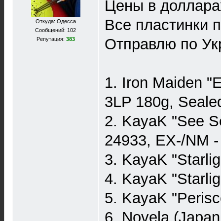
Цены в долларах
Все пластинки 
Откуда: Одесса
Сообщений: 102
Отправлю по Ук
Репутация:
383
1. Iron Maiden "
3LP 180g, Sealed
2. KayaK "See Se
24933, EX-/NM -
3. KayaK "Starli
4. KayaK "Starli
5. KayaK "Perisc
6. Novela (Japan