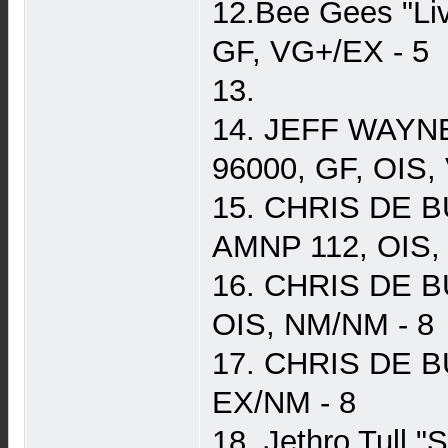
12.Bee Gees "Li
GF, VG+/EX - 5
13.
14. JEFF WAYNE'
96000, GF, OIS,
15. CHRIS DE BU
AMNP 112, OIS,
16. CHRIS DE B
OIS, NM/NM - 8
17. CHRIS DE BU
EX/NM - 8
18. Jethro Tull "