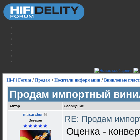
Hi-Fi Forum
/
Продам
/
Носители информации
/
Виниловые пласт
Продам импортный вини
Автор
Сообщение
maxarcher
RE: Продам импор
Ветеран
Оценка - конвер