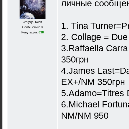
личные сообще
Откуда: Киев
1. Tina Turner=
Сообщений: 0
Репутация:
638
2. Collage = Du
3.Raffaella Car
350грн
4.James Last=D
EX+/NM 350грн
5.Adamo=Titres 
6.Michael Fortun
NM/NM 950