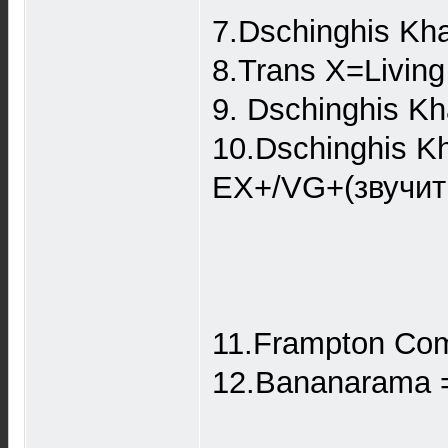
7.Dschinghis Kh
8.Trans X=Livin
9. Dschinghis 
10.Dschinghis Kh
EX+/VG+(звучит
11.Frampton Com
12.Bananarama 