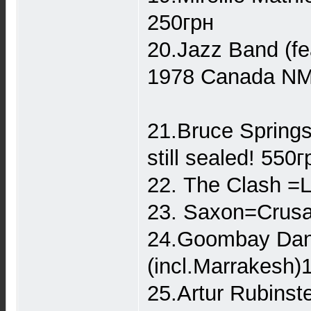
250грн
20.Jazz Band (fe
1978 Canada N
21.Bruce Spring
still sealed! 550г
22. The Clash =L
23. Saxon=Crus
24.Goombay Danc
(incl.Marrakesh
25.Artur Rubinst