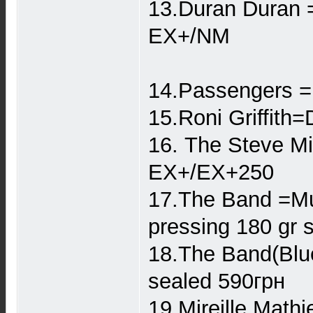
13.Duran Duran 
EX+/NM
14.Passengers =
15.Roni Griffit
16. The Steve M
EX+/EX+250
17.The Band =Mus
pressing 180 gr s
18.The Band(Blu
sealed 590грн
19.Mireille Mat