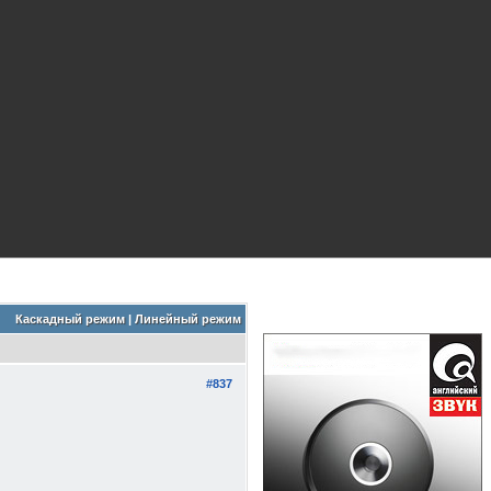
Каскадный режим
|
Линейный режим
#837