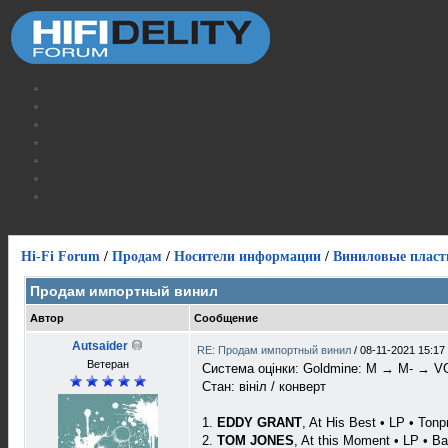
Hi-Fi Forum
/
Продам
/
Носители информации
/
Виниловые пласт
Продам импортный винил
Автор
Сообщение
Autsaider
RE: Продам импортный винил
/
08-11-2021 15:17
Ветеран
Система оцінки: Goldmine: M → M- → V
Стан: вініл / конверт
1.
EDDY GRANT
, At His Best • LP • Ton
2.
TOM JONES
, At this Moment • LP • B