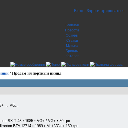
Вход
Зарегистрироваться
Главная
Новости
Обзоры
Статьи
Музыка
Бренды
Каталог
инки
/
Продам импортный винил
G+ → VG...
press SX-T 45 • 1985 • VG+ / VG+ • 80 грн
alkanton BTA 12714 • 1989 • M- / VG+ • 130 грн