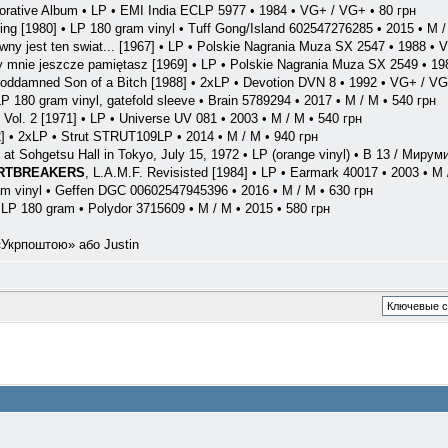
rative Album • LP • EMI India ECLP 5977 • 1984 • VG+ / VG+ • 80 грн
sing [1980] • LP 180 gram vinyl • Tuff Gong/Island 602547276285 • 2015 • M /
iwny jest ten swiat... [1967] • LP • Polskie Nagrania Muza SX 2547 • 1988 •
y mnie jeszcze pamiętasz [1969] • LP • Polskie Nagrania Muza SX 2549 • 19
Goddamned Son of a Bitch [1988] • 2xLP • Devotion DVN 8 • 1992 • VG+ / VG
LP 180 gram vinyl, gatefold sleeve • Brain 5789294 • 2017 • M / M • 540 грн
 Vol. 2 [1971] • LP • Universe UV 081 • 2003 • M / M • 540 грн
72] • 2xLP • Strut ‎STRUT109LP • 2014 • M / M • 940 грн
e at Sohgetsu Hall in Tokyo, July 15, 1972 • LP (orange vinyl) • B 13 / Мирум
ARTBREAKERS
, L.A.M.F. Revisisted [1984] • LP • Earmark 40017 • 2003 • M 
am vinyl • Geffen DGC 00602547945396 • 2016 • M / M • 630 грн
 LP 180 gram • Polydor 3715609 • M / M • 2015 • 580 грн
Укрпоштою» або Justin