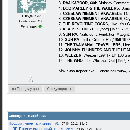
3.
RAJ KAPOOR
, 60th Birthday Commemo
4.
BOB MARLEY & THE WAILERS
, Upri
5.
CZESŁAW NIEMEN I AKWARELE
, Dz
Откуда: Kyiv
6.
CZESŁAW NIEMEN I AKWARELE
, Cz
Сообщений: 280
7.
THE REVOLTING COCKS
, Live! You 
Репутация:
85
8.
KLAUS SCHULZE
, Cyborg [1973] • 2x
9.
SUN RA
, Nuits de la Fondation Maeght,
10.
SUN RA
, In the Orbit of Ra [1958-19
11.
THE TAJ-MAHAL TRAVELLERS
, Liv
12.
JOHNNY THUNDERS AND THE HE
13.
WEEZER
, Weezer [1994] • LP 180 gr
14.
THE WHO
, The Who Sell Out [1967] •
Можлива пересилка «Новою поштою», «
«« Предыдущая
Следующая »»
Сообщения в этой теме
Продам импортный винил
-
#1
- 07-04-2012, 13:49
RE: Продам импортный винил
-
Mizer
- 24-07-2021, 15:28