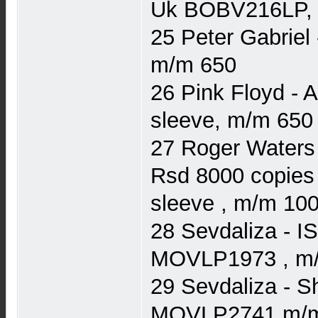
Uk BOBV216LP, g
25 Peter Gabriel
m/m 650
26 Pink Floyd - 
sleeve, m/m 650
27 Roger Waters -T
Rsd 8000 copies
sleeve , m/m 10
28 Sevdaliza ‎- I
MOVLP1973 , m
29 Sevdaliza ‎- 
MOVLP2741,m/m