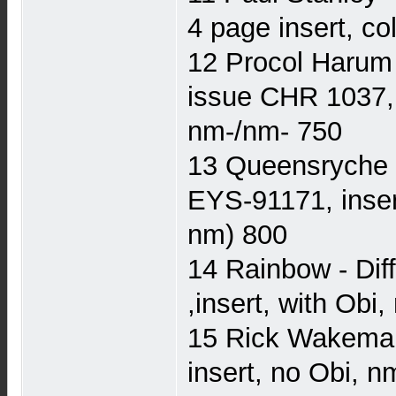
4 page insert, co
12 Procol Harum 
issue CHR 1037, 
nm-/nm- 750
13 Queensryche 
EYS-91171, insert
nm) 800
14 Rainbow - Dif
,insert, with Obi
15 Rick Wakeman
insert, no Obi, 