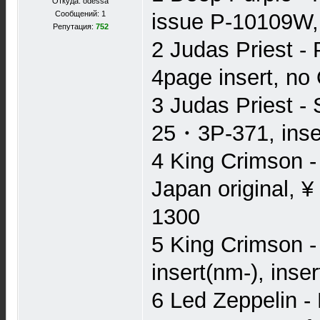
Откуда: odessa
Сообщений: 1
issue P-10109W, g
Репутация:
752
2 Judas Priest - 
4page insert, no
3 Judas Priest -
25・3P-371, inser
4 King Crimson - 
Japan original, 
1300
5 King Crimson - 
insert(nm-), inse
6 Led Zeppelin - 