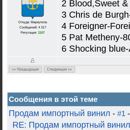
2 Blood,Sweet &
3 Chris de Burg
Откуда: Мариуполь
4 Foreigner-For
Сообщений: 4 317
Репутация:
1107
5 Pat Metheny-
6 Shocking blu
«« Предыдущая
Следующая »»
Сообщения в этой теме
Продам импортный винил
-
#1
-
RE: Продам импортный вини