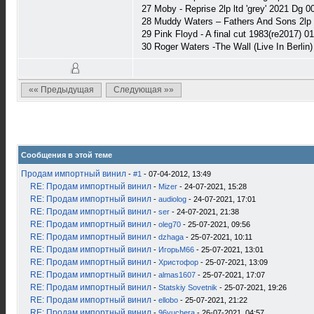
27 Moby - Reprise 2lp ltd 'grey' 2021 Dg
28 Muddy Waters ‎– Fathers And Sons 2lp
29 Pink Floyd - A final cut 1983(re2017) 
30 Roger Waters -The Wall (Live In Berlin
«« Предыдущая
Следующая »»
Сообщения в этой теме
Продам импортный винил
-
#1
- 07-04-2012, 13:49
RE: Продам импортный винил
-
Mizer
- 24-07-2021, 15:28
RE: Продам импортный винил
-
audiolog
- 24-07-2021, 17:01
RE: Продам импортный винил
-
ser
- 24-07-2021, 21:38
RE: Продам импортный винил
-
oleg70
- 25-07-2021, 09:56
RE: Продам импортный винил
-
dzhaga
- 25-07-2021, 10:11
RE: Продам импортный винил
-
ИгорьМ66
- 25-07-2021, 13:01
RE: Продам импортный винил
-
Христофор
- 25-07-2021, 13:09
RE: Продам импортный винил
-
almas1607
- 25-07-2021, 17:07
RE: Продам импортный винил
-
Statskiy Sovetnik
- 25-07-2021, 19:26
RE: Продам импортный винил
-
ellobo
- 25-07-2021, 21:22
RE: Продам импортный винил
-
96yuchera
- 26-07-2021, 04:57