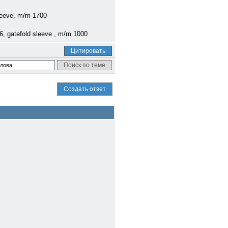
leeve, m/m 1700
06, gatefold sleeve , m/m 1000
Цитировать
Создать ответ