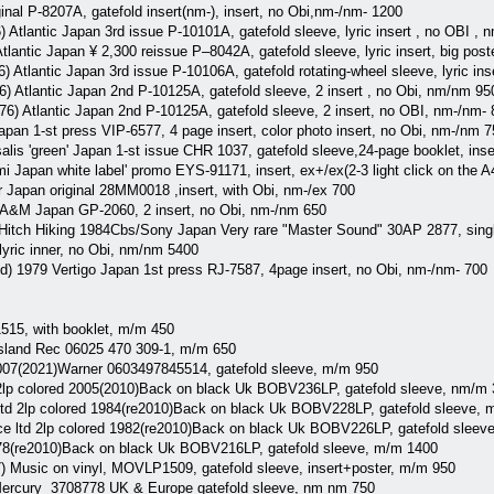
ginal P-8207A, gatefold insert(nm-), insert, no Obi,nm-/nm- 1200
) Atlantic Japan 3rd issue P-10101A, gatefold sleeve, lyric insert , no OBI ,
Atlantic Japan ¥ 2,300 reissue P–8042A, gatefold sleeve, lyric insert, big po
6) Atlantic Japan 3rd issue P-10106A, gatefold rotating-wheel sleeve, lyric in
6) Atlantic Japan 2nd P-10125A, gatefold sleeve, 2 insert , no Obi, nm/nm 95
76) Atlantic Japan 2nd P-10125A, gatefold sleeve, 2 insert, no OBI, nm-/nm-
pan 1-st press VIP-6577, 4 page insert, color photo insert, no Obi, nm-/nm 
lis 'green' Japan 1-st issue CHR 1037, gatefold sleeve,24-page booklet, inse
Japan white label' promo EYS-91171, insert, ex+/ex(2-3 light click on the 
r Japan original 28MM0018 ,insert, with Obi, nm-/ex 700
A&M Japan GP-2060, 2 insert, no Obi, nm-/nm 650
Hitch Hiking 1984Cbs/Sony Japan Very rare "Master Sound" 30AP 2877, singl
 lyric inner, no Obi, nm/nm 5400
d) 1979 Vertigo Japan 1st press RJ-7587, 4page insert, no Obi, nm-/nm- 700
1515, with booklet, m/m 450
Island Rec 06025 470 309-1, m/m 650
007(2021)Warner 0603497845514, gatefold sleeve, m/m 950
td 2lp colored 2005(2010)Back on black Uk BOBV236LP, gatefold sleeve, nm/m
 ltd 2lp colored 1984(re2010)Back on black Uk BOBV228LP, gatefold sleeve,
ce ltd 2lp colored 1982(re2010)Back on black Uk BOBV226LP, gatefold sleev
1978(re2010)Back on black Uk BOBV216LP, gatefold sleeve, m/m 1400
) Music on vinyl, MOVLP1509, gatefold sleeve, insert+poster, m/m 950
 Mercury ‎ 3708778 UK & Europe gatefold sleeve, nm nm 750