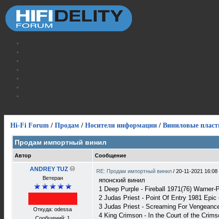
Hi-Fi Forum
/
Продам
/
Носители информации
/
Виниловые пласт
Продам импортный винил
Автор
Сообщение
ANDREY TUZ
RE: Продам импортный винил
/
20-11-2021 16:08
Ветеран
японский винил
1 Deep Purple - Fireball 1971(76) Warner-
2 Judas Priest - Point Of Entry 1981 Epic 
3 Judas Priest - Screaming For Vengeance
Откуда: odessa
4 King Crimson - In the Court of the Crims
Сообщений: 1