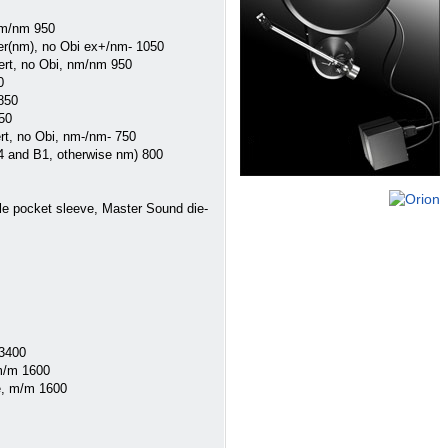
 nm/nm 950
ster(nm), no Obi ex+/nm- 1050
sert, no Obi, nm/nm 950
0
 850
750
rt, no Obi, nm-/nm- 750
A4 and B1, otherwise nm) 800
e pocket sleeve, Master Sound die-
 3400
 m/m 1600
e, m/m 1600