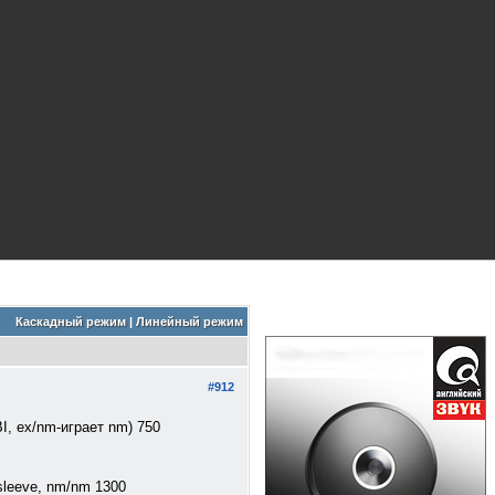
Каскадный режим
|
Линейный режим
#912
OBI, ex/nm-играет nm) 750
d sleeve, nm/nm 1300