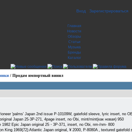
Вход
Зарегистрироваться
Главная
Новости
Обзоры
Статьи
Музыка
Бренды
Каталог
инки
/
Продам импортный винил
Pioneer 'palms' Japan 2nd issue P-10109W, gatefold sleeve, lyric insert, no 
original Japan 25·3P-271, 4page insert, no Obi, mint/mint(как новая) 950
 1982 Epic Japan original 25・3P-371, insert, no Obi, nm-/nm- 800
on King 1969(72) Atlantic Japan original, ¥ 2000, P-8080A , textured gatefol