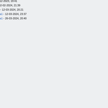
12-2023, 19:41
02-02-2024, 21:39
- 12-03-2024, 20:21
la1
- 12-03-2024, 23:37
la1
- 26-03-2024, 20:40