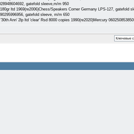
 0028948604692, gatefold sleeve,m/m 950
 180gr ltd 1969(re2006)Chess/Speakers Corner Germany LPS-127, gatefold s
0190295996956, gatefold sleeve, m/m 650
) '30th Ann' 2lp ltd 'clear' Rsd 8000 copies 1990(re2020)Mercury 06025085385