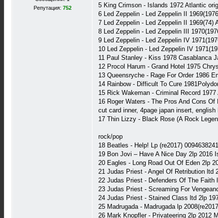
5 King Crimson - Islands 1972 Atlantic ori
Репутация:
752
6 Led Zeppelin - Led Zeppelin II 1969(1976
7 Led Zeppelin - Led Zeppelin II 1969(74) 
8 Led Zeppelin - Led Zeppelin III 1970(197
9 Led Zeppelin - Led Zeppelin IV 1971(197
10 Led Zeppelin - Led Zeppelin IV 1971(19
11 Paul Stanley - Kiss 1978 Casablanca Ja
12 Procol Harum - Grand Hotel 1975 Chrysa
13 Queensryche - Rage For Order 1986 Emi 
14 Rainbow - Difficult To Cure 1981Polydo
15 Rick Wakeman - Criminal Record 1977 
16 Roger Waters - The Pros And Cons Of 
cut card inner, 4page japan insert, english
17 Thin Lizzy - Black Rose (A Rock Legen
rock/pop
18 Beatles - Help! Lp (re2017) 009463824
19 Bon Jovi – Have A Nice Day 2lp 2016 
20 Eagles - Long Road Out Of Eden 2lp 2
21 Judas Priest - Angel Of Retribution l
22 Judas Priest - Defenders Of The Faith
23 Judas Priest - Screaming For Vengean
24 Judas Priest - Stained Class ltd 2lp 
25 Madrugada - Madrugada lp 2008(re2017
26 Mark Knopfler ‎- Privateering 2lp 2012