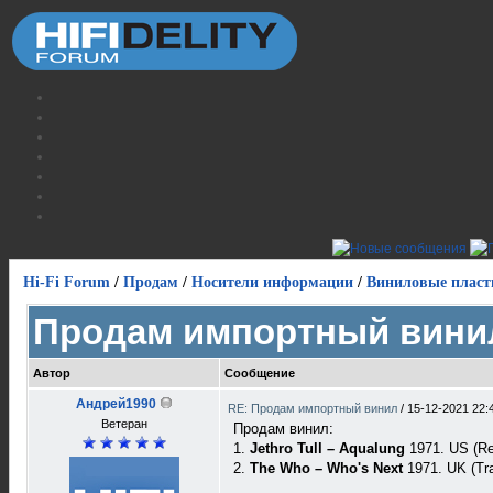
Hi-Fi Forum
/
Продам
/
Носители информации
/
Виниловые пласт
Продам импортный вини
Автор
Сообщение
Андрей1990
RE: Продам импортный винил
/
15-12-2021 22:
Ветеран
Продам винил:
1.
Jethro Tull – Aqualung
1971. US (Re
2.
The Who – Who's Next
1971. UK (Tr