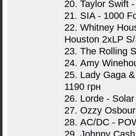
20. Taylor Swift
21. SIA - 1000 F
22. Whitney Hous
Houston 2xLP S/
23. The Rolling S
24. Amy Winehous
25. Lady Gaga & 
1190 грн
26. Lorde - Sola
27. Ozzy Osbourn
28. AC/DC - PO
29. Johnny Cash