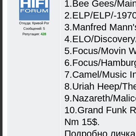
1.Bee Gees/Mai
2.ELP/ELP/-197
Откуда: Кривой Рог
3.Manfred Mann'
Сообщений: 5
Репутация:
428
4.ELO/Discovery
5.Focus/Movin 
6.Focus/Hamburg
7.Camel/Musiс I
8.Uriah Heep/Th
9.Nazareth/Mali
10.Grand Funk R
Nm 15$.
Подробно личка