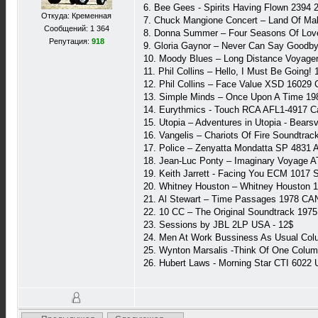
6. Bee Gees - Spirits Having Flown 2394 2
Откуда: Кременная
7. Chuck Mangione Concert – Land Of Ma
Сообщений: 1 364
8. Donna Summer – Four Seasons Of Lov
Репутация:
918
9. Gloria Gaynor – Never Can Say Goodb
10. Moody Blues – Long Distance Voyage
11. Phil Collins – Hello, I Must Be Going!
12. Phil Collins – Face Value XSD 16029 
13. Simple Minds – Once Upon A Time 19
14. Eurythmics - Touch RCA AFL1-4917 Ca
15. Utopia – Adventures in Utopia - Bearsv
16. Vangelis – Chariots Of Fire Soundtra
17. Police – Zenyatta Mondatta SP 4831
18. Jean-Luc Ponty – Imaginary Voyage 
19. Keith Jarrett - Facing You ECM 1017 
20. Whitney Houston – Whitney Houston 
21. Al Stewart – Time Passages 1978 CA
22. 10 CC – The Original Soundtrack 197
23. Sessions by JBL 2LP USA - 12$
24. Men At Work Bussiness As Usual Co
25. Wynton Marsalis -Think Of One Colu
26. Hubert Laws - Morning Star CTI 6022 