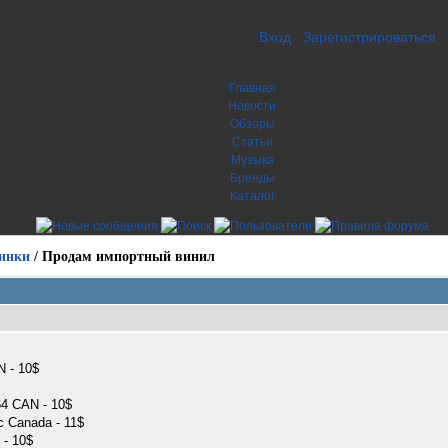
Вход
Зарегистрироваться
Главная
Новости
Обзоры
Статьи
Музыка
Бренды
Каталог
инки
/
Продам импортный винил
N - 10$
4 CAN - 10$
c Canada - 11$
 - 10$