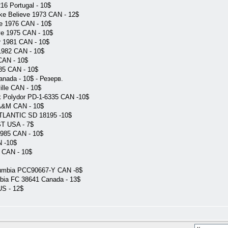
16 Portugal - 10$
ke Believe 1973 CAN - 12$
e 1976 CAN - 10$
ye 1975 CAN - 10$
r 1981 CAN - 10$
 1982 CAN - 10$
CAN - 10$
85 CAN - 10$
nada - 10$ - Резерв.
ille CAN - 10$
ck Polydor PD-1-6335 CAN -10$
 A&M CAN - 10$
ATLANTIC SD 18195 -10$
ST USA - 7$
1985 CAN - 10$
N -10$
5 CAN - 10$
lumbia PCC90667-Y CAN -8$
mbia FC 38641 Canada - 13$
US - 12$