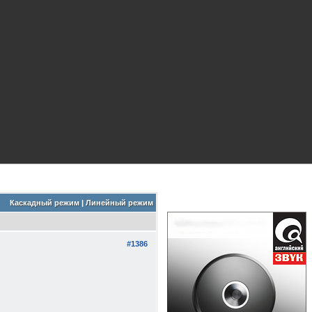
Каскадный режим
|
Линейный режим
#1386