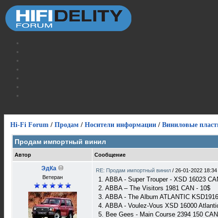
Hi-Fi Forum
/
Продам
/
Носители информации
/
Виниловые пласт
Продам импортный винил
Автор
Сообщение
ЭдКа
RE: Продам импортный винил
/
26-01-2022 18:34
Ветеран
1. ABBA - Super Trouper - XSD 16023 CA
2. ABBA – The Visitors 1981 CAN - 10$
3. ABBA - The Album ATLANTIC KSD1916
4. ABBA - Voulez-Vous XSD 16000 Atlanti
5. Bee Gees - Main Course 2394 150 CAN