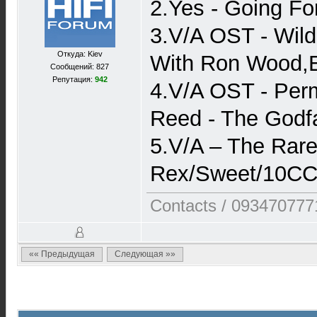
2.Yes - Going F
3.V/A OST - Wil
Откуда: Kiev
With Ron Wood,E
Сообщений: 827
Репутация:
942
4.V/A OST - Perm
Reed - The Godfa
5.V/A – The Rare
Rex/Sweet/10CC/C
Contacts / 093470777
«« Предыдущая
Следующая »»