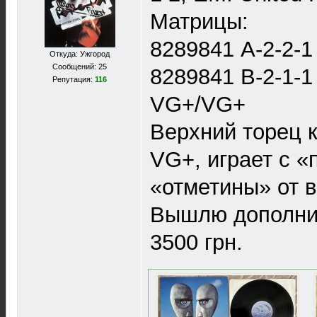
Матрицы:
8289841 A-2-2-
Откуда: Ужгород
Сообщений: 25
8289841 B-2-1-
Репутация:
116
VG+/VG+
Верхний торец к
VG+, играет с 
«отметины» от в
Вышлю дополнит
3500 грн.