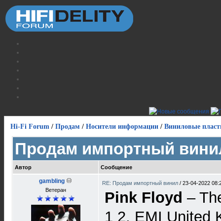
Hi-Fi Forum
/
Продам
/
Носители информации
/
Виниловые пласт
Продам импортный вини
Автор
Сообщение
gambling
RE: Продам импортный винил
/
23-04-2022 08:
Ветеран
Pink Floyd
– The
1 2, EMI United