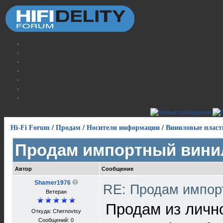
Hi-Fi Forum
/
Продам
/
Носители информации
/
Виниловые пласт
Продам импортный вини
Автор
Сообщение
Shamer1976
RE: Продам импор
Ветеран
Продам из лично
Откуда: Chernovtsy
Сообщений: 0