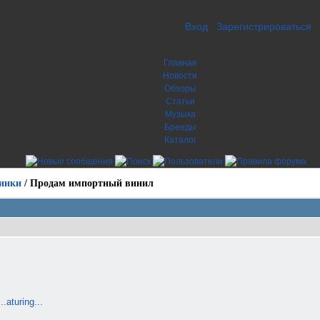
Вход
Зарегистрироваться
Главная
Новости
Обзоры
Статьи
Музыка
Бренды
Каталог
инки
/
Продам импортный винил
.aturing...