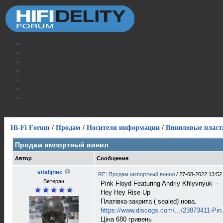
Hi-Fi Forum
/
Продам
/
Носители информации
/
Виниловые пласт
Продам импортный винил
Автор
Сообщение
vitalijnec
RE: Продам импортный винил
/
27-08-2022 13:52
Ветеран
Pink Floyd Featuring Andriy Khlyvnyuk –
Hey Hey Rise Up
Платівка-закрита ( sealed) нова.
https://www.discogs.com/.../23873411-Pin..
Ціна 680 гривень