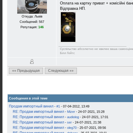
Оплата на картку приват + комісійні бан
Відправка НП.
Откуда: Львів
Сообщений: 567
Репутация:
146
Суспільство абсолютно не хвилює ваша самооцінк
Білл Гейтс
«« Предыдущая
Следующая »»
Сообщения в этой теме
Продам импортный винил
-
#1
- 07-04-2012, 13:49
RE: Продам импортный винил
-
Mizer
- 24-07-2021, 15:28
RE: Продам импортный винил
-
audiolog
- 24-07-2021, 17:01
RE: Продам импортный винил
-
ser
- 24-07-2021, 21:38
RE: Продам импортный винил
-
oleg70
- 25-07-2021, 09:56