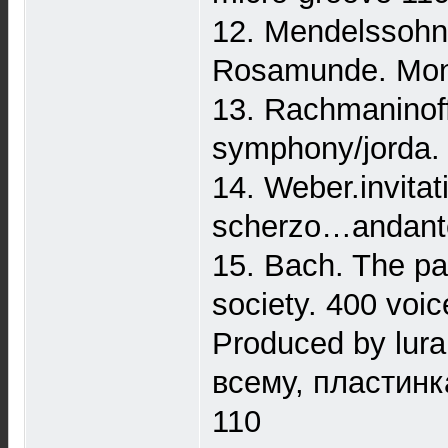
12. Mendelssohn
Rosamunde. Mont
13. Rachmaninoff
symphony/jorda.
14. Weber.invita
scherzo…andante 
15. Bach. The pa
society. 400 voic
Produced by lura
всему, пластинк
110