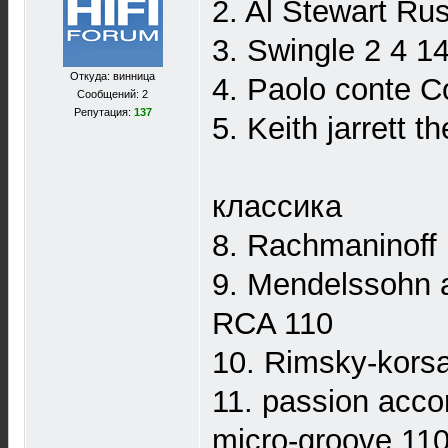
2. Al Stewart R
3. Swingle 2 4 1
Откуда: винница
4. Paolo conte C
Сообщений: 2
Репутация:
137
5. Keith jarrett t
классика
8. Rachmaninoff
9. Mendelssohn 
RCA 110
10. Rimsky-kors
11. passion accor
micro-groove 11