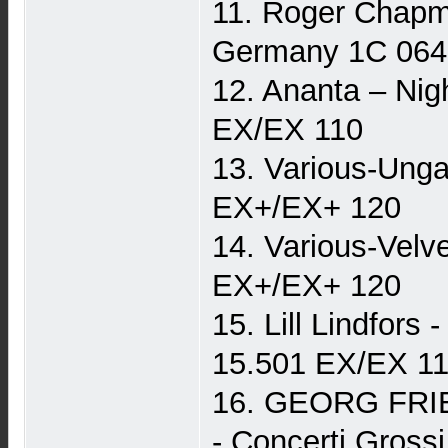
11. Roger Chapm
Germany 1C 064
12. Ananta – Ni
EX/EX 110
13. Various-Ung
EX+/EX+ 120
14. Various-Vel
EX+/EX+ 120
15. Lill Lindfo
15.501 EX/EX 1
16. GEORG FRI
- Concerti Gros