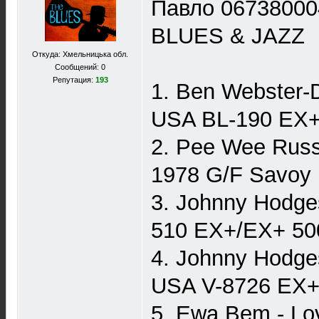
Павло 06738000
BLUES & JAZZ
Откуда: Хмельницька обл.
Сообщений: 0
Репутация:
193
1. Ben Webster-
USA BL-190 EX+
2. Pee Wee Russe
1978 G/F Savoy
3. Johnny Hodge
510 EX+/EX+ 50
4. Johnny Hodge
USA V-8726 EX+
5. Ewa Bem - Lo