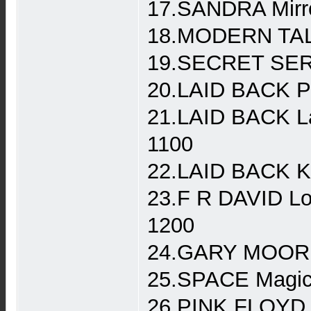
17.SANDRA Mirro
18.MODERN TALK
19.SECRET SERV
20.LAID BACK Pl
21.LAID BACK La
1100
22.LAID BACK K
23.F R DAVID Lo
1200
24.GARY MOORE A
25.SPACE Magic 
26.PINK FLOYD A