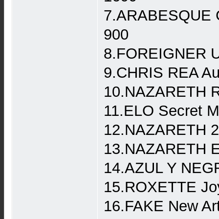
7.ARABESQUE Gre
900
8.FOREIGNER Uns
9.CHRIS REA Au
10.NAZARETH Raz
11.ELO Secret M
12.NAZARETH 2X
13.NAZARETH Ex
14.AZUL Y NEGR
15.ROXETTE Joy
16.FAKE New Art