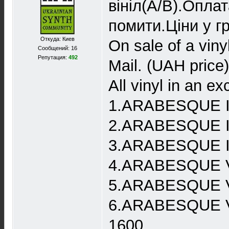
вініл(A/B).Опл
помити.Ціни у г
Откуда: Киев
On sale of a vin
Сообщений: 16
Репутация:
492
Mail. (UAH price)
All vinyl in an ex
1.ARABESQUE I 
2.ARABESQUE III
3.ARABESQUE IV
4.ARABESQUE V 
5.ARABESQUE VI
6.ARABESQUE VI
1600