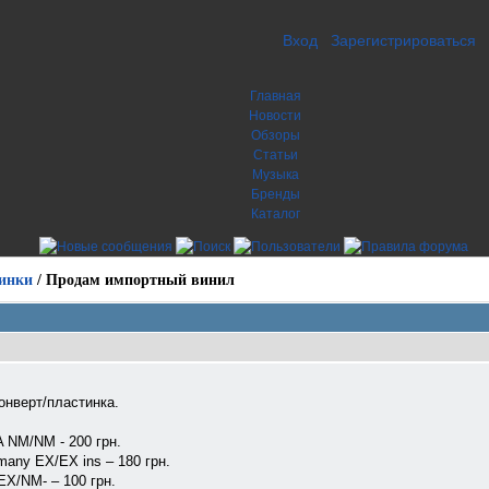
Вход
Зарегистрироваться
Главная
Новости
Обзоры
Статьи
Музыка
Бренды
Каталог
инки
/
Продам импортный винил
нверт/пластинка.
SA NM/NM - 200 грн.
ermany EX/EX ins – 180 грн.
EX/NM- – 100 грн.