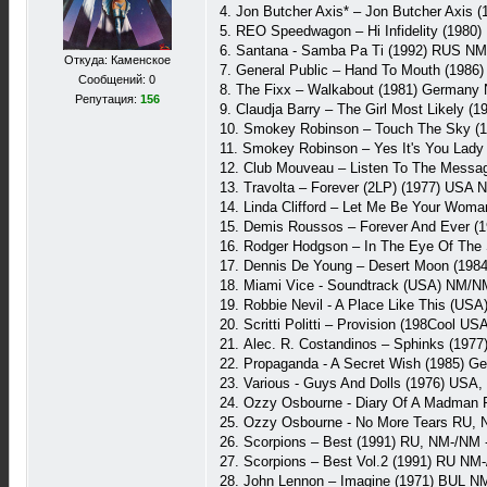
4. Jon Butcher Axis* ‎– Jon Butcher Axis
5. REO Speedwagon ‎– Hi Infidelity (1980
6. Santana - Samba Pa Ti (1992) RUS NM
Откуда: Каменское
7. General Public ‎– Hand To Mouth (198
Сообщений: 0
8. The Fixx ‎– Walkabout (1981) Germany 
Репутация:
156
9. Claudja Barry ‎– The Girl Most Likely 
10. Smokey Robinson ‎– Touch The Sky (
11. Smokey Robinson ‎– Yes It's You Lad
12. Club Mouveau ‎– Listen To The Messa
13. Travolta ‎– Forever (2LP) (1977) US
14. Linda Clifford ‎– Let Me Be Your Wo
15. Demis Roussos ‎– Forever And Ever 
16. Rodger Hodgson ‎– In The Eye Of The
17. Dennis De Young ‎– Desert Moon (198
18. Miami Vice - Soundtrack (USA) NM/NM
19. Robbie Nevil - A Place Like This (US
20. Scritti Politti ‎– Provision (198Cool U
21. Alec. R. Costandinos – Sphinks (197
22. Propaganda - A Secret Wish (1985) G
23. Various - Guys And Dolls (1976) USA, 
24. Ozzy Osbourne - Diary Of A Madman 
25. Ozzy Osbourne - No More Tears RU, 
26. Scorpions – Best (1991) RU, NM-/NM 
27. Scorpions – Best Vol.2 (1991) RU NM-
28. John Lennon – Imagine (1971) BUL N