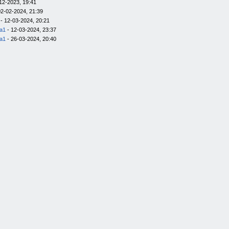
12-2023, 19:41
02-02-2024, 21:39
- 12-03-2024, 20:21
la1
- 12-03-2024, 23:37
la1
- 26-03-2024, 20:40