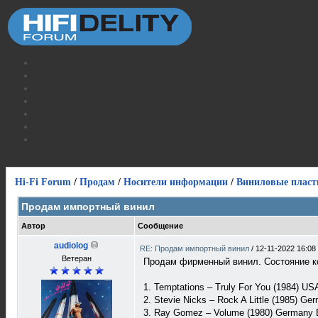
Hi-Fi Forum
/
Продам
/
Носители информации
/
Виниловые пласт
Продам импортный винил
Автор
Сообщение
audiolog
RE: Продам импортный винил
/
12-11-2022 16:08
Ветеран
Продам фирменный винил. Состояние ко
1. Temptations – Truly For You (1984) U
2. Stevie Nicks ‎– Rock A Little (1985) G
3. Ray Gomez ‎– Volume (1980) Germany 