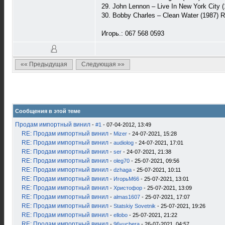
29. John Lennon – Live In New York City 
30. Bobby Charles – Clean Water (1987)
Игорь.: 067 568 0593
«« Предыдущая
Следующая »»
Сообщения в этой теме
Продам импортный винил
-
#1
- 07-04-2012, 13:49
RE: Продам импортный винил
-
Mizer
- 24-07-2021, 15:28
RE: Продам импортный винил
-
audiolog
- 24-07-2021, 17:01
RE: Продам импортный винил
-
ser
- 24-07-2021, 21:38
RE: Продам импортный винил
-
oleg70
- 25-07-2021, 09:56
RE: Продам импортный винил
-
dzhaga
- 25-07-2021, 10:11
RE: Продам импортный винил
-
ИгорьМ66
- 25-07-2021, 13:01
RE: Продам импортный винил
-
Христофор
- 25-07-2021, 13:09
RE: Продам импортный винил
-
almas1607
- 25-07-2021, 17:07
RE: Продам импортный винил
-
Statskiy Sovetnik
- 25-07-2021, 19:26
RE: Продам импортный винил
-
ellobo
- 25-07-2021, 21:22
RE: Продам импортный винил
-
96yuchera
- 26-07-2021, 04:57