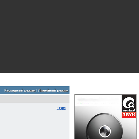
Каскадный режим
|
Линейный режим
#2253