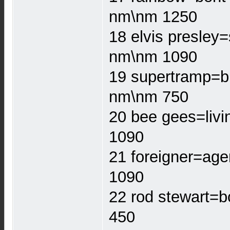
nm\nm 1250
18 elvis presley
nm\nm 1090
19 supertramp=br
nm\nm 750
20 bee gees=livi
1090
21 foreigner=age
1090
22 rod stewart=b
450