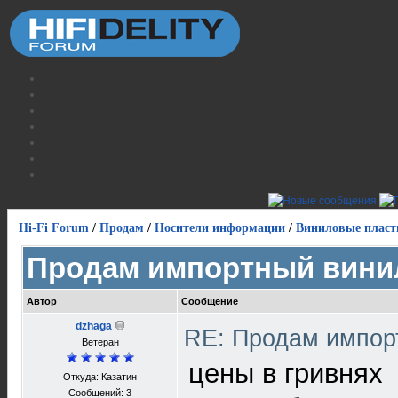
Hi-Fi Forum
/
Продам
/
Носители информации
/
Виниловые пласт
Продам импортный вини
Автор
Сообщение
dzhaga
RE: Продам импор
Ветеран
цены в гривнях
Откуда: Казатин
Сообщений: 3