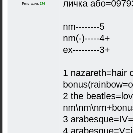
личка або=0979
Репутация:
176
nm--------5
nm(-)-----4+
ex---------3+
1 nazareth=hair o
bonus(rainbow=o
2 the beatles=lo
nm\nm\nm+bonus(
3 arabesque=IV=j
4 arabesque=V=ja