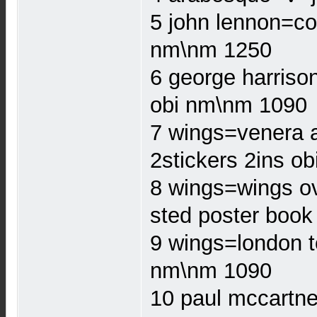
5 john lennon=co
nm\nm 1250
6 george harrison
obi nm\nm 1090
7 wings=venera a
2stickers 2ins o
8 wings=wings ov
sted poster boo
9 wings=london t
nm\nm 1090
10 paul mccartne